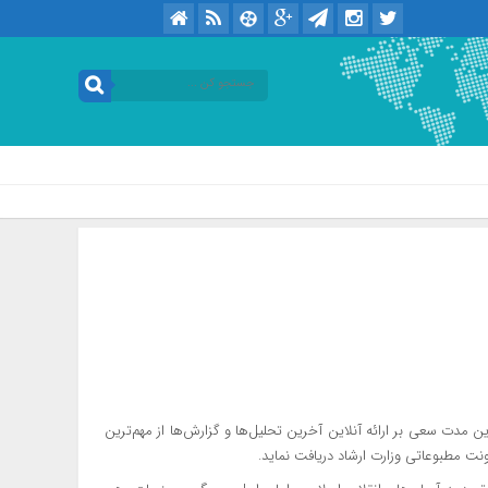
امروز : پنجشنبه / ۱۵ مرداد / ۱۴۰۵ .::. برابر با : Thursday, 6 August , 2026
www.Qumn در عرصه رسانه های برخط آغاز نموده و در طول این مدت سعی بر ارائه آنلاین آخرین تحلیل‌ها و گزارش‌ها از مهم‌ترین