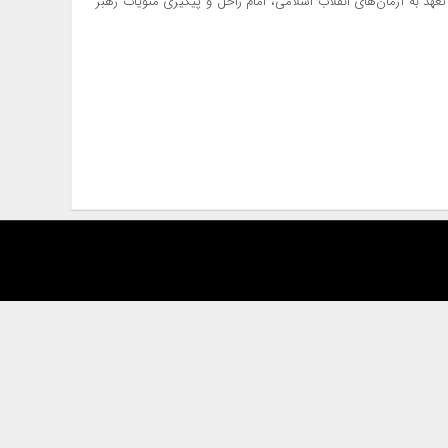
د به آرمان‌های انقلاب اسلامی، امام راحل و پیگیری منویات رهبر