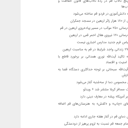
ج تالاب قم در رده تالاب‌های قانون حفاظت و
ب‌ها
 دانش‌آموزی در فردو قم ساخته می‌شود
ن در مسجد جمکران
یر پیاده‌روی اربعین در قم
لال احمر قمی در اربعین
باس فرم جدید مدارس اجباری نیست
ه تاکید آیت‌الله نوری همدانی بر برخورد قاطع با
 امنیت و اقتصاد
یت‌الله‌ سبحانی بر توجه حداکثری دستگاه قضا به
ازش
حسوس دما از سه‌شنبه آغاز می‌شود
مسافر کربلا منتشر شد + ویدئو
 آمریکا» ریشه در معارف دینی دارد
ای «چاپ» و «کفش» به هنرستان‌های قم اضافه
دمای قم در آغاز هفته جاری ادامه دارد
مام جمعه قم نسبت به لزوم پرهیز از دودستگی