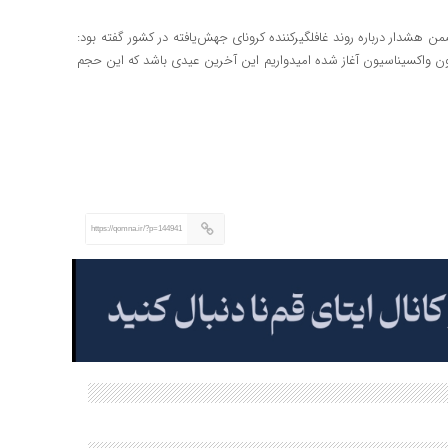
ی ستاد ملی مقابله با کرونا، روز ۱۳ اسفندماه ضمن هشدار درباره روند غافلگیرکننده کرونای جهش‌یافته در کشور گفته بود:
چون واکسیناسیون آغاز شده امیدواریم این آخرین عیدی باشد که این حجم
https://qomna.ir/?p=144941