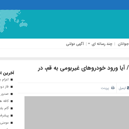
جوانان
چند رسانه ای
آگهی دولتی
آیا ورود خودروهای غیربومی به قم، در
آخرین اخ
اعزام بیش از ۴۰ هزار زائر ارب
فاز دوم
ایمیل
پرینت
صدور ه
کافه هن
گام بلن
پیشرفت ۹۳ درصدی طرح نهضت ملی 
مومنی: