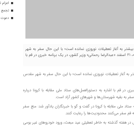
اعزام تیم ۱۲۰ نفره هلال‌احمر
تجمع با
دعوت ۳۴ ورزشکار به اردوهای تیم مل
 بیشتر به آغاز تعطیلات نوروزی نمانده است؛ با این حال سفر به شهر
مقدس قم در این ایام، همچنان در هاله‌ای از ابهام قرار دارد. پنج‌شنبه، ۲۱ اسفند «عبدالرضا رحمانی» وزیر کشور، در یک برنامه خبری در قم با
تر به آغاز تعطیلات نوروزی نمانده است؛ با این حال سفر به شهر مقدس
امه خبری در قم با اشاره به دستورالعمل‌های ستاد ملی مقابله با کرونا درباره
فر به بقیه شهرستان‌ها و شهرهای کشور آزاد است.
د ملی مقابله با کرونا در گفت و گو با خبرنگاران یادآور شد: منع سفر
 قم سفر می‌کنند محدودیت‌ها را رعایت کنند.
ا این حال در هفته گذشته به خاطر تعطیلی عید مبعث، ورود خودروهای غیر بومی