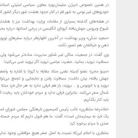
در همین خصوص «بیژن سلیمان‌پور» معاون سیاسی امنیتی استاندار
خودروهای غیر بومی به شهر قم در کنار حدود هشت شهر دیگر کشور ک
در هفته‌های گذشته بسیاری از مقامات وزارت بهداشت نیز با هشدار
شیوع ویروس‌ جهش‌یافته کرونای انگلیسی در برخی استانها، درباره بح
«سعید نمکی» وزیر بهداشت در آخرین اظهارنظر درباره سفرهای نوروز
ذهن و خیالشان هم تصور نکنند.
وی گفت: در جمعیت ساکن غیر شناور مدیریت ساده‌تر می‌شود ولی
مسافرت نروید، بمانید. حضرت عباسی نروید اگر بروید ضرر می‌کنید!
«مینو محرز» عضو کمیته علمی ستاد مقابله با کرونا با اشاره به 
جهش یافته، بیان داشت: مسافرت رفتن و جایجایی و تجمع می‌تواند
نروید و با اتوبوس و … بروید، باز هم فرقی ندارد به هر حال فرد مبتلا
شمال سفر می‌کنند. بنابراین فرقی ندارد و مردم خودشان باید رعایت ک
باید کنار بگذاریم.
«غلامرضا منتظری» نائب رئیس کمیسیون فرهنگی مجلس شورای اسلامی،
یک فرد به بیمارستان است» گفت: ما هم قبول داریم که مردم خسته‌اند
صدی با مردم برخورد کرد.
منتظری با اعلام این‌که نسبت به اصل صفر هیچ موافقتی وجود ندارد