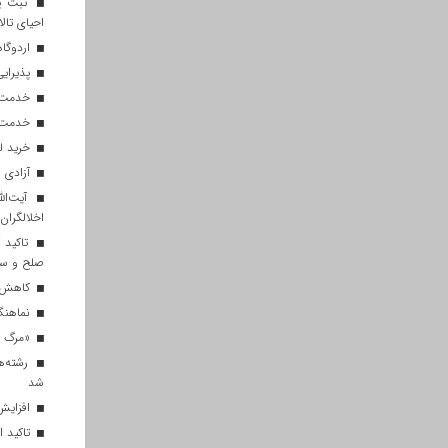
ثبت پن
احیای تالا
اردوگاه
پذیرایی از ۱۸۰ هزار زائر اربعی
خدمت‌رسانی ۲۵۰ موکب در مس
خدمت‌رسانی ۱۲۰ نیروی ه
خرید ل
آزادی ۲۷ زندانی واجد شرایط در قم به مناسبت اربعین
آیت‌الل
اخلالگران
تاکید آ
صلح و س
کاهش م
نماهنگ 
«مرگ بر
رشته‌ه
شد
افزایش 
تاکید ا