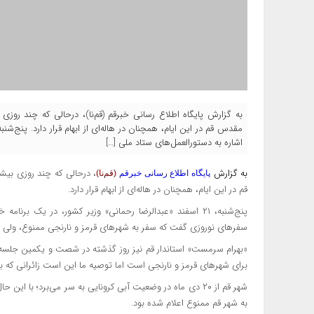
به گزارش پایگاه اطلاع رسانی خبرقم (قم‌نا)، درحالی که چند روزی
اشاره به دستورالعمل‌های ستاد ملی […]
به گزارش
، درحالی که چند روزی بیش
پایگاه اطلاع رسانی خبرقم
(قم‌نا)
قم در این ایام، همچنان در هاله‌ای از ابهام قرار دارد.
پنج‌شنبه، ۲۱ اسفند «عبدالرضا رحمانی» وزیر کشور، در یک برن
سفرهای نوروزی گفت که سفر به شهرهای قرمز و نارنجی ممنوع، ولی س
«بهرام سرمست» استاندار قم نیز روز گذشته در شصت و یکمین جلسه ستا
برای شهرهای قرمز و نارنجی است اما توصیه ما این است زائرانی که به
شهر قم از ۲۰ دی ماه در وضعیت آبی کرونایی به سر می‌برد؛ ب
به شهر قم ممنوع اعلام شده بود.