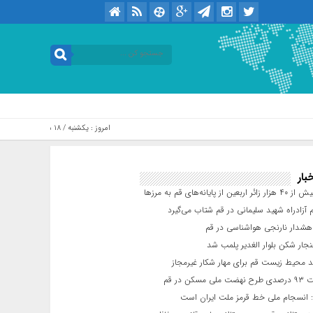
امروز : یکشنبه / ۱۸ مرداد / ۱۴۰۵ .::. برابر با : Sunday, 9 August , 2026
بار
عین از پایانه‌های قم به مرزها
 آزادراه شهید سلیمانی در قم شتاب می‌گیرد
شدار نارنجی هواشناسی در قم
جار شکن بلوار الغدیر پلمب شد
د محیط زیست قم برای مهار شکار غیرمجاز
مسکن در قم
 انسجام ملی خط قرمز ملت ایران است