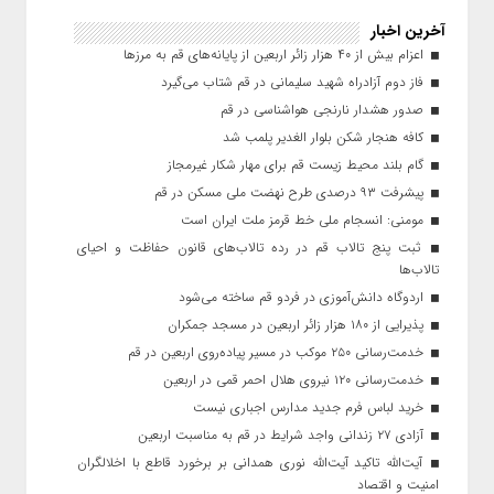
آخرین اخبار
اعزام بیش از ۴۰ هزار زائر اربعین از پایانه‌های قم به مرزها
فاز دوم آزادراه شهید سلیمانی در قم شتاب می‌گیرد
صدور هشدار نارنجی هواشناسی در قم
کافه هنجار شکن بلوار الغدیر پلمب شد
گام بلند محیط زیست قم برای مهار شکار غیرمجاز
پیشرفت ۹۳ درصدی طرح نهضت ملی مسکن در قم
مومنی: انسجام ملی خط قرمز ملت ایران است
ثبت پنج تالاب قم در رده تالاب‌های قانون حفاظت و احیای
تالاب‌ها
اردوگاه دانش‌آموزی در فردو قم ساخته می‌شود
پذیرایی از ۱۸۰ هزار زائر اربعین در مسجد جمکران
خدمت‌رسانی ۲۵۰ موکب در مسیر پیاده‌روی اربعین در قم
خدمت‌رسانی ۱۲۰ نیروی هلال احمر قمی در اربعین
خرید لباس فرم جدید مدارس اجباری نیست
آزادی ۲۷ زندانی واجد شرایط در قم به مناسبت اربعین
آیت‌الله تاکید آیت‌الله نوری همدانی بر برخورد قاطع با اخلالگران
امنیت و اقتصاد