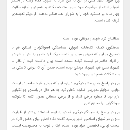
وی افزود: تعهد مبنی بر این که این افراد به صورت تمام وقت در اختیار
شورا باشند، از موقعیت خود سوء استفاده نکنند و همچنین اجازه نظارت
چهار ساله بر عملکرد خود را به شورای هماهنگی بدهند، از دیگر تعهدهای
گرفته شده است.
سقائیان نژاد شهردار موفقی بوده است
سخنگوی کمیته انتخابات شورای هماهنگی اصولگرایان استان قم با
تصریح بر این که تعهدی مبنی بر انتخاب یک فرد خاص به عنوان شهردار
از افراد حاضر در لیست گرفته نشده است بیان داشت: البته از نظر ما
شهردار فعلی قم، شهردار موفقی بوده است، ضمن آن که برخی کاستی ها
و مشکلات همچنان وجود دارد.
وی در پاسخ به پرسش دیگری درباره این که برخی افراد حاضر در لیست
نهایی، سوابق مدیریتی ندارند اذعان کرد: به هر حال در راستای جوانگرایی
لازم بود تا درباره برخی افراد و از برخی مسائل عدول کنیم تا بتوانیم
جوانگرایی را محقق کنیم.
وی در پاسخ به خبرنگار دیگری که درباره لزوم استفاده بیشتر از ظرفیت
بانوان در شورای اسلامی شهر پرسید گفت: نگاه اصلی برای حضور افراد در
لیست نهایی، تخصص افراد بوده است، البته با توجه به محدودیت لیست