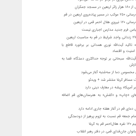
ن در مسجد جمکران
یر پیاده‌روی اربعین در قم
لال احمر قمی در اربعین
باس فرم جدید مدارس اجباری نیست
ه تاکید آیت‌الله نوری همدانی بر برخورد قاطع با
 امنیت و اقتصاد
یت‌الله‌ سبحانی بر توجه حداکثری دستگاه قضا به
ازش
حسوس دما از سه‌شنبه آغاز می‌شود
مسافر کربلا منتشر شد + ویدئو
 آمریکا» ریشه در معارف دینی دارد
ای «چاپ» و «کفش» به هنرستان‌های قم اضافه
دمای قم در آغاز هفته جاری ادامه دارد
مام جمعه قم نسبت به لزوم پرهیز از دودستگی
 قم به کربلا
نوان جان‌فدای قمی در دفتر رهبر انقلاب