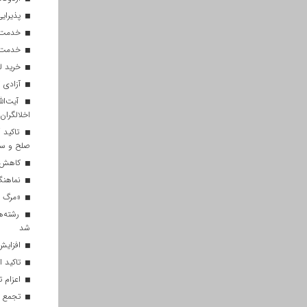
پذیرایی از ۱۸۰ هزار زائر اربعی
خدمت‌رسانی ۲۵۰ موکب در مس
خدمت‌رسانی ۱۲۰ نیروی ه
خرید ل
آزادی ۲۷ زندانی واجد شرایط در قم به مناسبت اربعین
آیت‌الل
اخلالگران
تاکید آ
صلح و س
کاهش م
نماهنگ 
«مرگ بر
رشته‌ه
شد
افزایش 
تاکید ا
اعزام تیم ۱۲۰ نفره هلال‌احمر
تجمع با