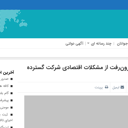
جوانان
چند رسانه ای
آگهی دولتی
 برون‌رفت از مشکلات اقتصادی ‌شرکت گسترده
آخرین اخ
صدور ه
کافه هن
ایمیل
پرینت
گام بلن
پیشرفت ۹۳ درصدی طرح نهضت ملی 
مومنی:
ثبت پن
احیای تالا
اردوگاه