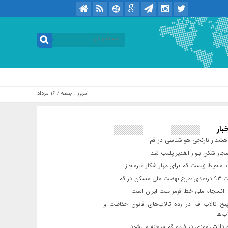
امروز : جمعه / ۱۶ مرداد / ۱۴۰۵ .::. برابر با : Friday, 7 August , 2026
بار
شدار نارنجی هواشناسی در قم
جار شکن بلوار الغدیر پلمب شد
د محیط زیست قم برای مهار شکار غیرمجاز
مسکن در قم
 انسجام ملی خط قرمز ملت ایران است
ج تالاب قم در رده تالاب‌های قانون حفاظت و
ب‌ها
 دانش‌آموزی در فردو قم ساخته می‌شود