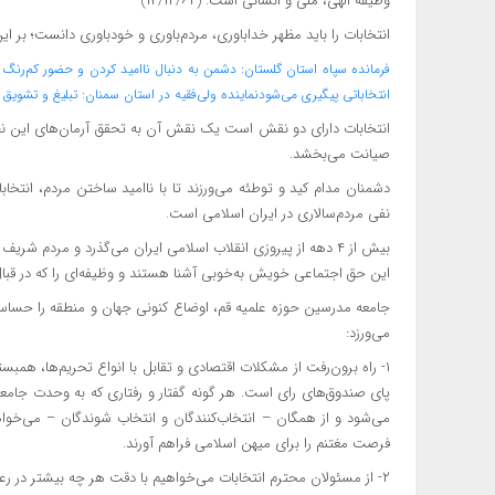
وظیفه الهی، ملی و انسانی است. (۱۴/۱۲/۶۲)
انتخابات را باید مظهر خداباوری، مردم‌باوری و خودباوری دانست؛ بر ای
فرمانده سپاه استان گلستان: دشمن به دنبال ناامید کردن و حضور کم‌رنگ 
انتخاباتی پیگیری می‌شود
نماینده ولی‌فقیه در استان سمنان:‌ تبلیغ و تشویق 
انتخابات دارای دو نقش است یک‌ نقش آن به تحقق آرمان‌های این نظا
صیانت می‌بخشد.
دشمنان مدام کید و توطئه می‌ورزند تا با ناامید ساختن مردم، انتخابا
نفی مردم‌سالاری در ایران اسلامی است.
بیش از ۴ دهه از پیروزی انقلاب اسلامی ایران می‌گذرد و مردم شر
این حق اجتماعی خویش به‌خوبی آشنا هستند و وظیفه‌ای را که در قبال 
جامعه مدرسین حوزه علمیه قم، اوضاع کنونی جهان و منطقه را حساس
می‌ورزد:
۱- راه برون‌رفت از مشکلات اقتصادی و تقابل با انواع تحریم‌ها، ه
پای صندوق‌های رای است. هر گونه گفتار و رفتاری که به وحدت جامع
می‌شود و از همگان – انتخاب‌کنندگان و انتخاب شوندگان – می‌خواهیم
فرصت مغتنم را برای میهن اسلامی فراهم آورند.
۲- از مسئولان محترم انتخابات می‌خواهیم با دقت هر چه بیشتر د