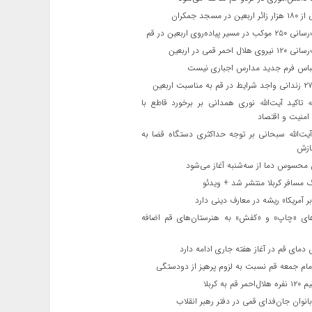
ن در مسجد جمکران
یر پیاده‌روی اربعین در قم
لال احمر قمی در اربعین
باس فرم جدید مدارس اجباری نیست
ه تاکید آیت‌الله نوری همدانی بر برخورد قاطع با
 امنیت و اقتصاد
یت‌الله‌ سبحانی بر توجه حداکثری دستگاه قضا به
ازش
حسوس دما از سه‌شنبه آغاز می‌شود
مسافر کربلا منتشر شد + ویدئو
 آمریکا» ریشه در معارف دینی دارد
ای «چاپ» و «کفش» به هنرستان‌های قم اضافه
دمای قم در آغاز هفته جاری ادامه دارد
مام جمعه قم نسبت به لزوم پرهیز از دودستگی
 قم به کربلا
نوان جان‌فدای قمی در دفتر رهبر انقلاب