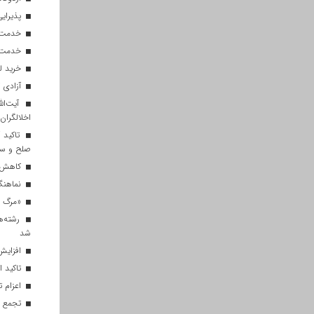
پذیرایی از ۱۸۰ هزار زائر اربعی
خدمت‌رسانی ۲۵۰ موکب در مس
خدمت‌رسانی ۱۲۰ نیروی ه
خرید ل
آزادی ۲۷ زندانی واجد شرایط در قم به مناسبت اربعین
آیت‌الل
اخلالگران
تاکید آ
صلح و س
کاهش م
نماهنگ 
«مرگ بر
رشته‌ه
شد
افزایش 
تاکید ا
اعزام تیم ۱۲۰ نفره هلال‌احمر
تجمع با