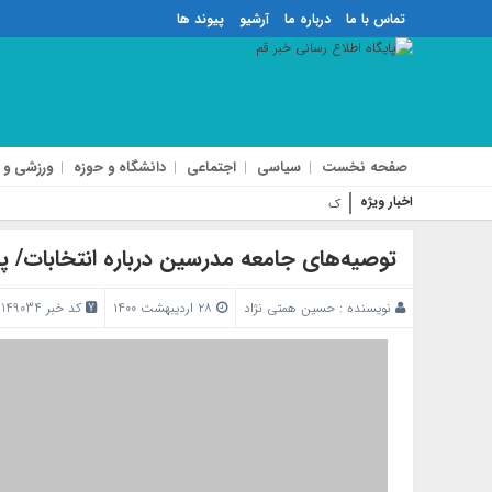
تماس با ما
درباره ما
آرشیو
پیوند ها
صفحه نخست
سیاسی
اجتماعی
دانشگاه و حوزه
ورزشی و 
اخبار ویژه
کافه هنجار شکن بلو
توصیه‌های جامعه مدرسین درباره انتخابات/ پر
نویسنده :
حسین همتی نژاد
۲۸ اردیبهشت ۱۴۰۰
کد خبر 149034