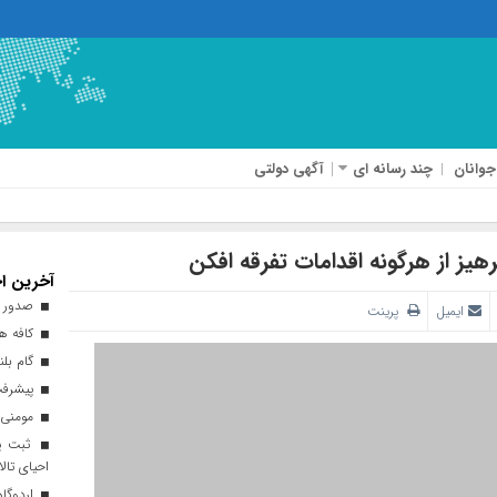
جوانان
چند رسانه ای
آگهی دولتی
هیز از هرگونه اقدامات تفرقه افکن
آخرین اخ
صدور ه
ایمیل
پرینت
کافه هن
گام بلن
پیشرفت ۹۳ درصدی طرح نهضت ملی 
مومنی:
ثبت پن
احیای تالا
اردوگاه