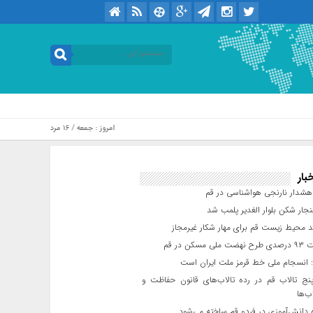
امروز : جمعه / ۱۶ مرداد / ۱۴۰۵ .::. برابر با : Friday, 7 August , 2026
بار
شدار نارنجی هواشناسی در قم
جار شکن بلوار الغدیر پلمب شد
د محیط زیست قم برای مهار شکار غیرمجاز
مسکن در قم
 انسجام ملی خط قرمز ملت ایران است
ج تالاب قم در رده تالاب‌های قانون حفاظت و
ب‌ها
 دانش‌آموزی در فردو قم ساخته می‌شود