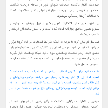
خردادماه اظهار داشت: انتخابات شورای شهر در مرحله دریافت شکایت
است و در شهرهای بالای دویست هزار نفر افرادی که رد صلاحیت شدند
به شکایات آن‌ها رسیدگی می‌شود.
وی افزود: فرایندهای انتخابات شورای شهر از قبیل چینش صندوق‌ها و
نیرو و تعیین مناطق چهارگانه انجام‌شده است و تا امروز نمایندگان فرماندار
انتخاب می‌شوند.
فرماندار قم بیان کرد: با توجه به اینکه شرایط انتخابات در ایام کرونا برگزار
می‌شود تلاش می‌شود عوامل اجرایی و نظارتی که پای صندوق‌های رای
حضور دارند ازنظر سلامت بهداشتی مورد تائید شبکه بهداشت قرار بگیرند
و پیش از حضور بر سر صندوق‌های رای تست بدهند تا از سلامت آن‌ها
اطمینان حاصل شود.
مقدمات لازم برای برگزاری انتخابات پرشور در قم تدارک دیده‌ شده است/
شعب اخذ رای از نظر بهداشتی بسیار امن خواهد بود
سوهان‌فروشان و
فرش‌بافان قمی بیشترین آسیب را در کرونا دیدند/ قم رتبه سوم کشور را در رفع
موانع تولید کسب کرد
محرومیت‌زدایی روستای باغ نو قم به همت سپاه آغاز
شد
حیدری با اشاره به برگزاری انتخابات خبرگان رهبری در قم بیان کرد: در
آخرین روزهای رسیدگی به داوطلبان انتخابات خبرگان رهبری قرار داریم و