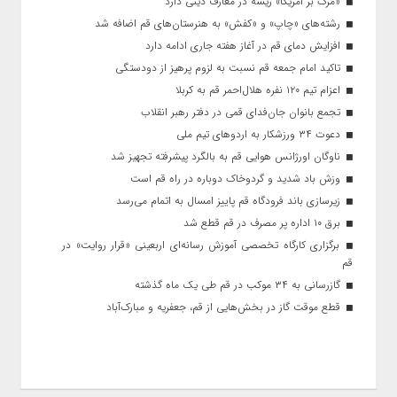
«مرگ بر آمریکا» ریشه در معارف دینی دارد
رشته‌های «چاپ» و «کفش» به هنرستان‌های قم اضافه شد
افزایش دمای قم در آغاز هفته جاری ادامه دارد
تاکید امام جمعه قم نسبت به لزوم پرهیز از دودستگی
اعزام تیم ۱۲۰ نفره هلال‌احمر قم به کربلا
تجمع بانوان جان‌فدای قمی در دفتر رهبر انقلاب
دعوت ۳۴ ورزشکار به اردوهای تیم ملی
ناوگان اورژانس هوایی قم به بالگرد پیشرفته تجهیز شد
وزش باد شدید و گردوخاک دوباره در راه قم است
زیرسازی باند فرودگاه قم پاییز امسال به اتمام می‌رسد
برق ۱۰ اداره پر مصرف در قم قطع شد
برگزاری کارگاه تخصصی آموزش رسانه‌ای اربعینی «قرار روایت» در
قم
گازرسانی به ۳۴ موکب در قم طی یک ماه گذشته
قطع موقت گاز در بخش‌هایی از قم، جعفریه و مبارک‌آباد