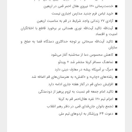
خدمت‌رسانی ۱۲۰ نیروی هلال احمر قمی در اربعین
خرید لباس فرم جدید مدارس اجباری نیست
آزادی ۲۷ زندانی واجد شرایط در قم به مناسبت اربعین
آیت‌الله تاکید آیت‌الله نوری همدانی بر برخورد قاطع با اخلالگران
امنیت و اقتصاد
تاکید آیت‌الله‌ سبحانی بر توجه حداکثری دستگاه قضا به صلح و
سازش
کاهش محسوس دما از سه‌شنبه آغاز می‌شود
نماهنگ مسافر کربلا منتشر شد + ویدئو
«مرگ بر آمریکا» ریشه در معارف دینی دارد
رشته‌های «چاپ» و «کفش» به هنرستان‌های قم اضافه شد
افزایش دمای قم در آغاز هفته جاری ادامه دارد
تاکید امام جمعه قم نسبت به لزوم پرهیز از دودستگی
اعزام تیم ۱۲۰ نفره هلال‌احمر قم به کربلا
تجمع بانوان جان‌فدای قمی در دفتر رهبر انقلاب
دعوت ۳۴ ورزشکار به اردوهای تیم ملی