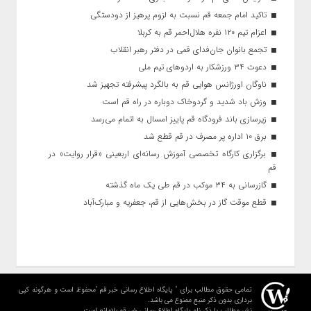
تاکید امام جمعه قم نسبت به لزوم پرهیز از دودستگی
اعزام تیم ۱۲۰ نفره هلال‌احمر قم به کربلا
تجمع بانوان جان‌فدای قمی در دفتر رهبر انقلاب
دعوت ۳۴ ورزشکار به اردوهای تیم ملی
ناوگان اورژانس هوایی قم به بالگرد پیشرفته تجهیز شد
وزش باد شدید و گردوخاک دوباره در راه قم است
زیرسازی باند فرودگاه قم پاییز امسال به اتمام می‌رسد
برق ۱۰ اداره پر مصرف در قم قطع شد
برگزاری کارگاه تخصصی آموزش رسانه‌ای اربعینی «قرار روایت» در
قم
گازرسانی به ۳۴ موکب در قم طی یک ماه گذشته
قطع موقت گاز در بخش‌هایی از قم، جعفریه و مبارک‌آباد
تمامی حقوق مطالب برای " پایگاه اطلاع رسانی خبر قم "محفوظ است و هرگونه کپی
برداری بدون ذکر منبع ممنوع می باشد.
نشر مطالب با ذکر نام پایگاه اطلاع رسانی خبر قم بلامانع است.