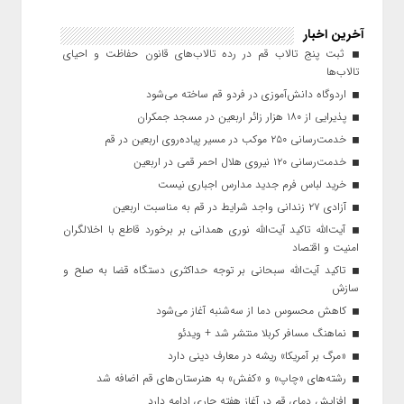
آخرین اخبار
ثبت پنج تالاب قم در رده تالاب‌های قانون حفاظت و احیای
تالاب‌ها
اردوگاه دانش‌آموزی در فردو قم ساخته می‌شود
پذیرایی از ۱۸۰ هزار زائر اربعین در مسجد جمکران
خدمت‌رسانی ۲۵۰ موکب در مسیر پیاده‌روی اربعین در قم
خدمت‌رسانی ۱۲۰ نیروی هلال احمر قمی در اربعین
خرید لباس فرم جدید مدارس اجباری نیست
آزادی ۲۷ زندانی واجد شرایط در قم به مناسبت اربعین
آیت‌الله تاکید آیت‌الله نوری همدانی بر برخورد قاطع با اخلالگران
امنیت و اقتصاد
تاکید آیت‌الله‌ سبحانی بر توجه حداکثری دستگاه قضا به صلح و
سازش
کاهش محسوس دما از سه‌شنبه آغاز می‌شود
نماهنگ مسافر کربلا منتشر شد + ویدئو
«مرگ بر آمریکا» ریشه در معارف دینی دارد
رشته‌های «چاپ» و «کفش» به هنرستان‌های قم اضافه شد
افزایش دمای قم در آغاز هفته جاری ادامه دارد