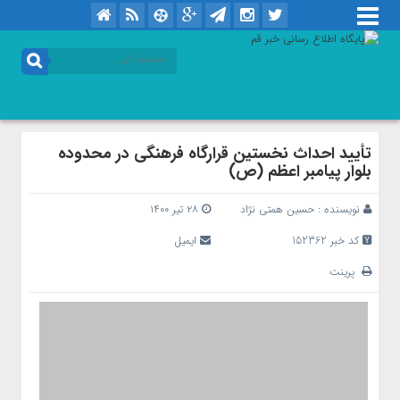
تأیید احداث نخستین قرارگاه فرهنگی در محدوده
بلوار پیامبر اعظم (ص)
نویسنده :
حسین همتی نژاد
۲۸ تیر ۱۴۰۰
کد خبر 152362
ایمیل
پرینت