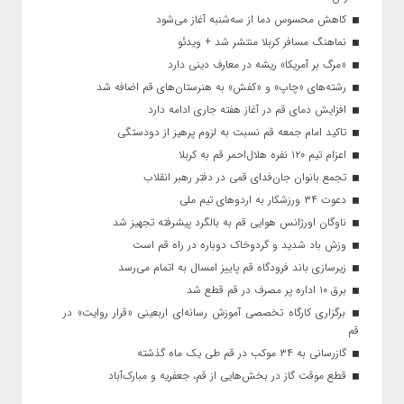
کاهش محسوس دما از سه‌شنبه آغاز می‌شود
نماهنگ مسافر کربلا منتشر شد + ویدئو
«مرگ بر آمریکا» ریشه در معارف دینی دارد
رشته‌های «چاپ» و «کفش» به هنرستان‌های قم اضافه شد
افزایش دمای قم در آغاز هفته جاری ادامه دارد
تاکید امام جمعه قم نسبت به لزوم پرهیز از دودستگی
اعزام تیم ۱۲۰ نفره هلال‌احمر قم به کربلا
تجمع بانوان جان‌فدای قمی در دفتر رهبر انقلاب
دعوت ۳۴ ورزشکار به اردوهای تیم ملی
ناوگان اورژانس هوایی قم به بالگرد پیشرفته تجهیز شد
وزش باد شدید و گردوخاک دوباره در راه قم است
زیرسازی باند فرودگاه قم پاییز امسال به اتمام می‌رسد
برق ۱۰ اداره پر مصرف در قم قطع شد
برگزاری کارگاه تخصصی آموزش رسانه‌ای اربعینی «قرار روایت» در
قم
گازرسانی به ۳۴ موکب در قم طی یک ماه گذشته
قطع موقت گاز در بخش‌هایی از قم، جعفریه و مبارک‌آباد