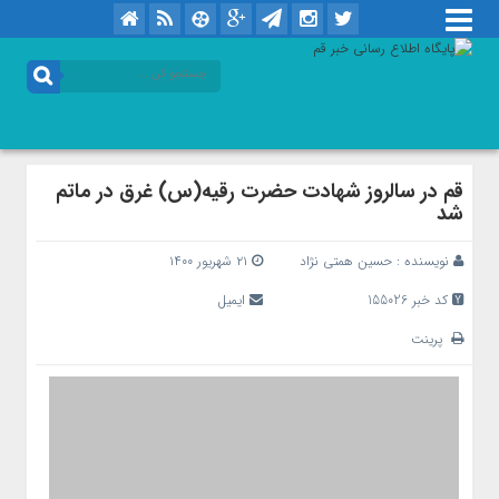
قم در سالروز شهادت حضرت رقیه(س) غرق در ماتم
شد
نویسنده :
حسین همتی نژاد
۲۱ شهریور ۱۴۰۰
کد خبر 155026
ایمیل
پرینت