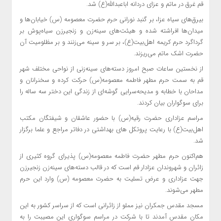
قم غرق در ماتم و عزای دردانه اباعبدالله(ع) شد.
بیرق‌های سیاه عزا، بر گنبد نورانی حرم حضرت معصومه (س) خیابان‌ها و
میدان‌ها افراشته شده و هیئت‌های سینه‌زن و زنجیرزن سیاه‌پوش بر
گرداگرد حرم کریمه اهل‌بیت(ع)، بر سر و سینه می‌زنند و بر مظلومیت آن
حضرت اشک ماتم می‌ریزند.
از نخستین ساعات صبح امروز دسته‌های سینه‌زنی از نواحی مختلف شهر
قم به سمت حرم مطهر فاطمه معصومه(س) حرکت کرده و سخنرانان و
مداحان با خطابه و مدیحه‌سرایی گوشه‌ای از زندگی این دختر سه ساله را
برای سوگواران بیان کردند.
مراسم عزاداری حضرت رقیه(س) با حضور عاشقان و شیفتگان مکتب
اهل‌بیت(ع) با رعایت پروتکل های بهداشتی در دفاتر مراجع و علما برگزار
شد.
هم‌اکنون حرم مطهر حضرت فاطمه معصومه(س) پذیرای گروه کثیری از
زائران و شهروندان عزادار قم است که در قالب دسته‌های سینه‌زن زنجیرزن
جهت عزاداری و عرض تسلیت به حضرت معصومه (س) وارد این حرم
مطهر می‌شوند.
مسجد مقدس جمکران نیز مملو از زائرانی است که از سراسر کشور به این
مکان مقدس آمدند تا با شرکت در مراسم سوگواری این مصیبت را به