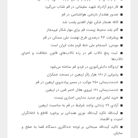
فاز دوم آزادراه شهید سلیمانی در قم شتاب می‌گیرد
صدور هشدار نارنجی هواشناسی در قم
کافه هنجار شکن بلوار الغدیر پلمب شد
گام بلند محیط زیست قم برای مهار شکار غیرمجاز
پیشرفت ۹۳ درصدی طرح نهضت ملی مسکن در قم
مومنی: انسجام ملی خط قرمز ملت ایران است
ثبت پنج تالاب قم در رده تالاب‌های قانون حفاظت و احیای
تالاب‌ها
اردوگاه دانش‌آموزی در فردو قم ساخته می‌شود
پذیرایی از ۱۸۰ هزار زائر اربعین در مسجد جمکران
خدمت‌رسانی ۲۵۰ موکب در مسیر پیاده‌روی اربعین در قم
خدمت‌رسانی ۱۲۰ نیروی هلال احمر قمی در اربعین
خرید لباس فرم جدید مدارس اجباری نیست
آزادی ۲۷ زندانی واجد شرایط در قم به مناسبت اربعین
آیت‌الله تاکید آیت‌الله نوری همدانی بر برخورد قاطع با اخلالگران
امنیت و اقتصاد
تاکید آیت‌الله‌ سبحانی بر توجه حداکثری دستگاه قضا به صلح و
سازش