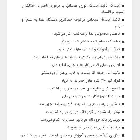
آیت‌الله تاکید آیت‌الله نوری همدانی بر برخورد قاطع با اخلالگران
امنیت و اقتصاد
تاکید آیت‌الله‌ سبحانی بر توجه حداکثری دستگاه قضا به صلح و
سازش
کاهش محسوس دما از سه‌شنبه آغاز می‌شود
نماهنگ مسافر کربلا منتشر شد + ویدئو
«مرگ بر آمریکا» ریشه در معارف دینی دارد
رشته‌های «چاپ» و «کفش» به هنرستان‌های قم اضافه شد
افزایش دمای قم در آغاز هفته جاری ادامه دارد
تاکید امام جمعه قم نسبت به لزوم پرهیز از دودستگی
اعزام تیم ۱۲۰ نفره هلال‌احمر قم به کربلا
تجمع بانوان جان‌فدای قمی در دفتر رهبر انقلاب
دعوت ۳۴ ورزشکار به اردوهای تیم ملی
ناوگان اورژانس هوایی قم به بالگرد پیشرفته تجهیز شد
وزش باد شدید و گردوخاک دوباره در راه قم است
زیرسازی باند فرودگاه قم پاییز امسال به اتمام می‌رسد
برق ۱۰ اداره پر مصرف در قم قطع شد
برگزاری کارگاه تخصصی آموزش رسانه‌ای اربعینی «قرار روایت» در