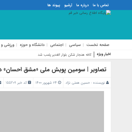
تماس با ما
درباره ما
آرشیو
پیوند ها
صفحه نخست
سیاسی
اجتماعی
دانشگاه و حوزه
ورزشی و 
اخبار ویژه
کافه هنجار شکن بلوار الغدیر پلمب شد
تصاویر | سومین پویش ملی «مشق احسان» در 
نویسنده :
حسین همتی نژاد
۲۴ شهریور ۱۴۰۰
کد خبر 155209