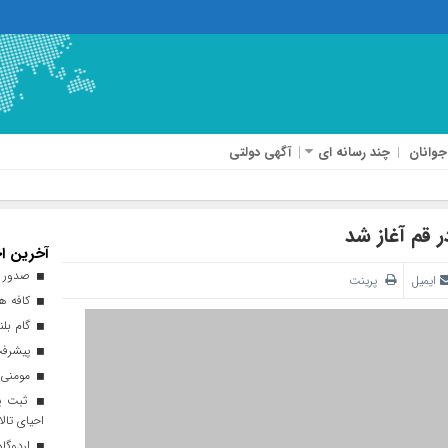
جوانان
چند رسانه ای
آگهی دولتی
قم آغاز شد
آخرین اخ
صدور ه
ایمیل
پرینت
کافه هن
گام بلن
پیشرفت ۹۳ درصدی طرح نهضت ملی 
مومنی:
ثبت پن
احیای تالا
اردوگاه