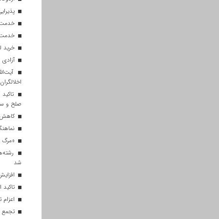
پذیرایی از ۱۸۰ هزار زائر اربعی
خدمت‌رسانی ۲۵۰ موکب در مس
خدمت‌رسانی ۱۲۰ نیروی ه
خرید ل
آزادی ۲۷ زندانی واجد شرایط در قم به مناسبت اربعین
آیت‌الل
اخلالگران
تاکید آ
صلح و س
کاهش م
نماهنگ 
«مرگ بر
رشته‌ه
شد
افزایش 
تاکید ا
اعزام تیم ۱۲۰ نفره هلال‌احمر
تجمع با