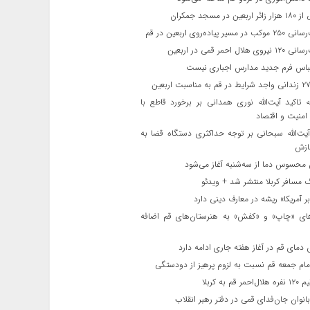
ن در مسجد جمکران
یر پیاده‌روی اربعین در قم
لال احمر قمی در اربعین
باس فرم جدید مدارس اجباری نیست
ه تاکید آیت‌الله نوری همدانی بر برخورد قاطع با
 امنیت و اقتصاد
یت‌الله‌ سبحانی بر توجه حداکثری دستگاه قضا به
ازش
حسوس دما از سه‌شنبه آغاز می‌شود
مسافر کربلا منتشر شد + ویدئو
 آمریکا» ریشه در معارف دینی دارد
ای «چاپ» و «کفش» به هنرستان‌های قم اضافه
دمای قم در آغاز هفته جاری ادامه دارد
مام جمعه قم نسبت به لزوم پرهیز از دودستگی
 قم به کربلا
نوان جان‌فدای قمی در دفتر رهبر انقلاب