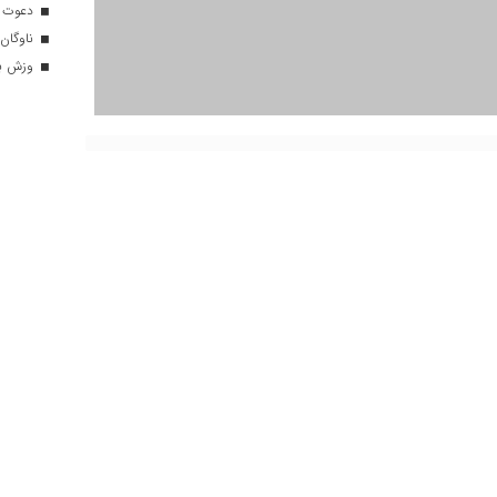
دعوت ۳۴ ورزشکار به اردوهای تیم مل
ناوگان 
وزش باد