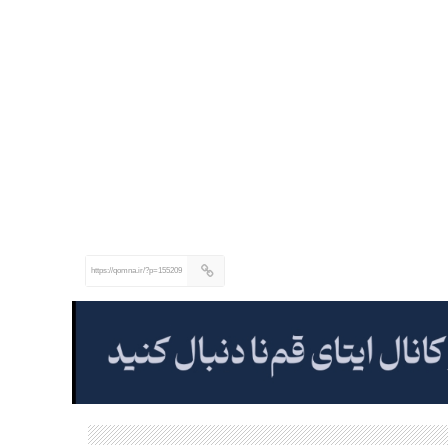
https://qomna.ir/?p=155209