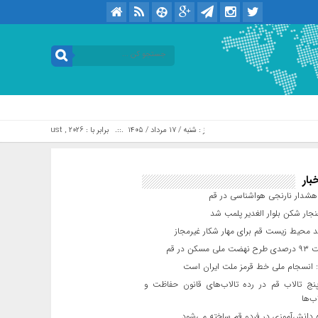
امروز : شنبه / ۱۷ مرداد / ۱۴۰۵ .::. برابر با : Saturday, 8 August , 2026
بار
شدار نارنجی هواشناسی در قم
جار شکن بلوار الغدیر پلمب شد
د محیط زیست قم برای مهار شکار غیرمجاز
مسکن در قم
 انسجام ملی خط قرمز ملت ایران است
ج تالاب قم در رده تالاب‌های قانون حفاظت و
ب‌ها
 دانش‌آموزی در فردو قم ساخته می‌شود