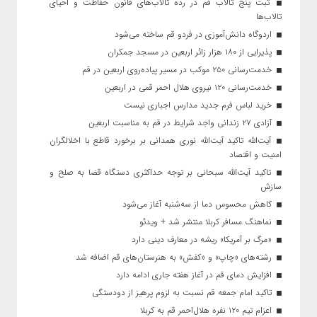
ثبت پنج تالاب قم در رده تالاب‌های قانون حفاظت و احیای
تالاب‌ها
اردوگاه دانش‌آموزی در فردو قم ساخته می‌شود
پذیرایی از ۱۸۰ هزار زائر اربعین در مسجد جمکران
خدمت‌رسانی ۲۵۰ موکب در مسیر پیاده‌روی اربعین در قم
خدمت‌رسانی ۱۲۰ نیروی هلال احمر قمی در اربعین
خرید لباس فرم جدید مدارس اجباری نیست
آزادی ۲۷ زندانی واجد شرایط در قم به مناسبت اربعین
آیت‌الله تاکید آیت‌الله نوری همدانی بر برخورد قاطع با اخلالگران
امنیت و اقتصاد
تاکید آیت‌الله‌ سبحانی بر توجه حداکثری دستگاه قضا به صلح و
سازش
کاهش محسوس دما از سه‌شنبه آغاز می‌شود
نماهنگ مسافر کربلا منتشر شد + ویدئو
«مرگ بر آمریکا» ریشه در معارف دینی دارد
رشته‌های «چاپ» و «کفش» به هنرستان‌های قم اضافه شد
افزایش دمای قم در آغاز هفته جاری ادامه دارد
تاکید امام جمعه قم نسبت به لزوم پرهیز از دودستگی
اعزام تیم ۱۲۰ نفره هلال‌احمر قم به کربلا