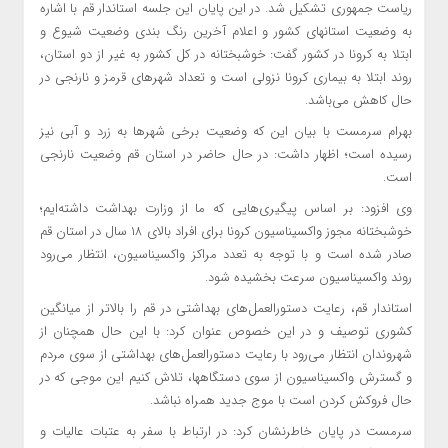
ریاست جمهوری تشکیل شد. در این پایان این جلسه استاندار قم با اشاره
به وضعیت استانهای کشور و اعلام آخرین رنگ بندی وضعیت شیوع و
ابتلا به کرونا در کشور گفت: خوشبختانه در کل کشور به غیر از دو استان،
روند ابتلا به بیماری کرونا نزولی است و تعداد شهرهای قرمز و نارنجی در
حال کاهش می‌باشد.
بهرام سرمست با بیان این که وضعیت برخی شهرها به زرد و آبی نیز
رسیده است؛ اظهار داشت: در حال حاضر در استان قم وضعیت نارنجی
است.
وی افزود: بر اساس پیگیری‌هایی که ما از وزارت بهداشت داشته‌ایم؛
خوشبختانه مجوز واکسیناسیون کرونا برای افراد بالای ۱۸ سال در استان قم
صادر شده است و با توجه به تعدد مراکز واکسیناسیون، انتظار می‌رود
روند واکسیناسیون سرعت بخشیده شود.
استاندار قم، رعایت دستورالعمل‌های بهداشتی در قم را بالاتر از میانگین
کشوری توصیف و در این خصوص عنوان کرد: با این حال همچنان از
شهروندان انتظار می‌رود با رعایت دستورالعمل‌های بهداشتی از سوی مردم
و گسترش واکسیناسیون از سوی دستگاهها، تلاش کنیم این موجی که در
حال فروکش کردن است با موج جدید همراه نباشد.
سرمست در پایان خاطرنشان کرد: در ارتباط با سفر به عتبات عالیات و