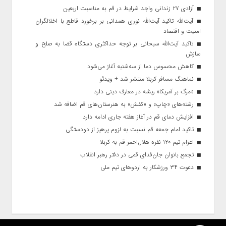
آزادی ۲۷ زندانی واجد شرایط در قم به مناسبت اربعین
آیت‌الله تاکید آیت‌الله نوری همدانی بر برخورد قاطع با اخلالگران
امنیت و اقتصاد
تاکید آیت‌الله‌ سبحانی بر توجه حداکثری دستگاه قضا به صلح و
سازش
کاهش محسوس دما از سه‌شنبه آغاز می‌شود
نماهنگ مسافر کربلا منتشر شد + ویدئو
«مرگ بر آمریکا» ریشه در معارف دینی دارد
رشته‌های «چاپ» و «کفش» به هنرستان‌های قم اضافه شد
افزایش دمای قم در آغاز هفته جاری ادامه دارد
تاکید امام جمعه قم نسبت به لزوم پرهیز از دودستگی
اعزام تیم ۱۲۰ نفره هلال‌احمر قم به کربلا
تجمع بانوان جان‌فدای قمی در دفتر رهبر انقلاب
دعوت ۳۴ ورزشکار به اردوهای تیم ملی