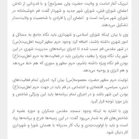
تبریک آغاز امامت و ولایت حضرت ولی عصر(عج) و با قدردانی از تلاش
اعضای شورای قبلی، شورای شهر جدید و شهردار گفت: قم خوشبختانه در
شورای شهر سرآمد است و اعضای
آن را
افرادی با شخصیت و ولایت‌مدار
تشکیل می‌دهند.
وی با بیان اینکه شورای اسلامی و شهرداری باید نگاه جامع به مسائل و
امور شهری داشته باشند، اضافه کرد: وجود حرم مطهر کریمه اهل‌بیت(س)
در شهر مقدس قم سبب شده تا اجرای برنامه‌های مدیریت شهری در این
شهر یک نگاه ویژه را بطلبد، بنابراین باید در فعالیت‌ها به حرم اهل‌بیت(ع)
بودن قم نگاه ویژه داشته باشیم، حرم مطهر و منوری که هم خط می‌دهد
و هم انرژی و روحیه می‌دهد.
تولیت حرم مطهر حضرت معصومه(س) بیان کرد: اجرای تمام فعالیت‌های
دینی، سیاسی، اقتصادی و اجتماعی در قم باید در جهت حرم اهل‌بیت(ع)
بودن این شهر باشد و در اجرای تمام برنامه‌ها باید این ویژگی شاخص و
بارز مورد توجه قرار گیرد.
وی با اشاره به اینکه وجود مسجد مقدس جمکران و
حوزه علمیه
از
شاخص‌های قم به شمار می‌رود گفت: در این زمینه‌ها طرح و برنامه‌ها زیاد
است و باید با اولویت‌بندی و یک کار مدبرانه با همدلی شورا و شهرداری
کار دنبال شود.