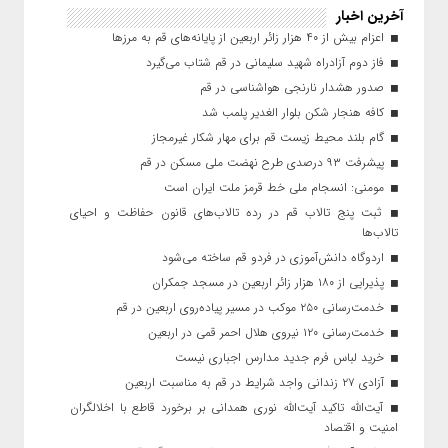
آخرین اخبار
اعزام بیش از ۴۰ هزار زائر اربعین از پایانه‌های قم به مرزها
فاز دوم آزادراه شهید سلیمانی در قم شتاب می‌گیرد
صدور هشدار نارنجی هواشناسی در قم
کافه هنجار شکن بلوار الغدیر پلمب شد
گام بلند محیط زیست قم برای مهار شکار غیرمجاز
پیشرفت ۹۳ درصدی طرح نهضت ملی مسکن در قم
مومنی: انسجام ملی خط قرمز ملت ایران است
ثبت پنج تالاب قم در رده تالاب‌های قانون حفاظت و احیای
تالاب‌ها
اردوگاه دانش‌آموزی در فردو قم ساخته می‌شود
پذیرایی از ۱۸۰ هزار زائر اربعین در مسجد جمکران
خدمت‌رسانی ۲۵۰ موکب در مسیر پیاده‌روی اربعین در قم
خدمت‌رسانی ۱۲۰ نیروی هلال احمر قمی در اربعین
خرید لباس فرم جدید مدارس اجباری نیست
آزادی ۲۷ زندانی واجد شرایط در قم به مناسبت اربعین
آیت‌الله تاکید آیت‌الله نوری همدانی بر برخورد قاطع با اخلالگران
امنیت و اقتصاد