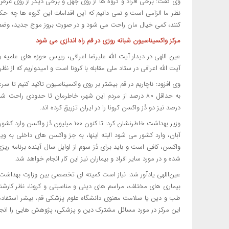
وی گفت: برخی افراد و گروه ها از روی جهل و برخی دیگر از روی غرض،
کنند، کمی خیال مان راحت می شود و در صورت بروز موج جدید، وضعی
مرکز واکسیناسیون شبانه روزی در قم راه اندازی می شود
عین اللهی در دیدار آیت الله علیرضا اعرافی، رییس حوزه های علمی
آیت الله اعرافی در ستاد ملی مقابله با کرونا است و امیدواریم که از نظ
وی افزود: ناچاریم در قم بیشتر بر روی واکسیناسیون تاکید کنیم تا سر
درصد نیز دو دُز واکسن کرونا را در ایران تزریق کرده اند.
آبان، وارد کشور می شود البته اینها، به جز واکسن های داخلی به 
واکسن، کافی است و باید برای دُز سوم از اوایل سال آینده برنامه ریزی 
شده و در مورد سایر افراد و بیماران نیز این کار انجام خواهد شد.
عین‌اللهی یادآور شد: نیاز است کمیته ای تخصصی بین وزارت بهداشت
بیماری های مختلف، مراسم های دینی و مناسبتی و کرونا، نظر کارشنا
طب و دین یا سلامت معنوی دانشگاه علوم پزشکی قم، بیشر استفاده ک
این مرکز در مورد مسائل مشترک دین و پزشکی، پژوهش هایی را انجام