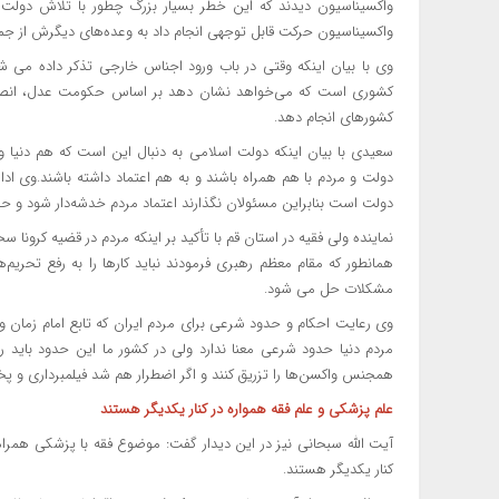
واکسیناسیون دیدند که این خطر بسیار بزرگ چطور با تلاش دولت 
واکسیناسیون حرکت قابل توجهی انجام داد به وعده‌های دیگرش از جمل
وی با بیان اینکه وقتی در باب ورود اجناس خارجی تذکر داده می شو
کشوری است که می‌خواهد نشان دهد بر اساس حکومت عدل، انصاف می
کشورهای انجام دهد.
سعیدی با بیان اینکه دولت اسلامی به دنبال این است که هم دنیا و
دولت و مردم با هم همراه باشند و به هم اعتماد داشته باشند.وی ادام
دولت است بنابراین مسئولان نگذارند اعتماد مردم خدشه‌دار شود و 
نماینده ولی فقیه در استان قم با تأکید بر اینکه مردم در قضیه کرون
همانطور که مقام معظم رهبری فرمودند نباید کارها را به رفع تحریم
مشکلات حل می شود.
وی رعایت احکام و حدود شرعی برای مردم ایران که تابع امام زمان 
مردم دنیا حدود شرعی معنا ندارد ولی در کشور ما این حدود باید ر
همجنس واکسن‌ها را تزریق کنند و اگر اضطرار هم شد فیلمبرداری و
علم پزشکی و علم فقه همواره در کنار یکدیگر هستند
آیت الله سبحانی نیز در این دیدار گفت: موضوع فقه با پزشکی همراه
کنار یکدیگر هستند.