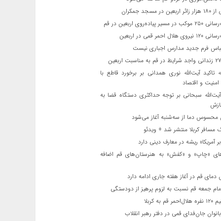
ن در مسجد جمکران
یر پیاده‌روی اربعین در قم
لال احمر قمی در اربعین
باس فرم جدید مدارس اجباری نیست
ه تاکید آیت‌الله نوری همدانی بر برخورد قاطع با
 امنیت و اقتصاد
یت‌الله‌ سبحانی بر توجه حداکثری دستگاه قضا به
ازش
حسوس دما از سه‌شنبه آغاز می‌شود
مسافر کربلا منتشر شد + ویدئو
 آمریکا» ریشه در معارف دینی دارد
ای «چاپ» و «کفش» به هنرستان‌های قم اضافه
دمای قم در آغاز هفته جاری ادامه دارد
مام جمعه قم نسبت به لزوم پرهیز از دودستگی
 قم به کربلا
نوان جان‌فدای قمی در دفتر رهبر انقلاب