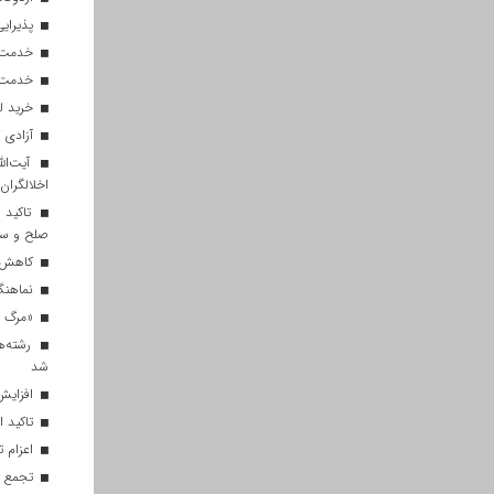
پذیرایی از ۱۸۰ هزار زائر اربعی
خدمت‌رسانی ۲۵۰ موکب در مس
خدمت‌رسانی ۱۲۰ نیروی ه
خرید ل
آزادی ۲۷ زندانی واجد شرایط در قم به مناسبت اربعین
آیت‌الل
اخلالگران
تاکید آ
صلح و س
کاهش م
نماهنگ 
«مرگ بر
رشته‌ه
شد
افزایش 
تاکید ا
اعزام تیم ۱۲۰ نفره هلال‌احمر
تجمع با