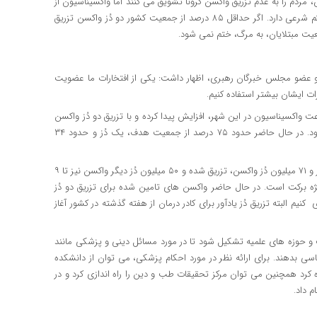
 مردم را به عدم تزریق واکسن کرونا تشویق می کنند اما واکسیناسیون از
نظر ما الزامی است و نمی دانیم که این اقدامات این گروه ها چه حکم شرعی دارد. اگر حداقل ۸۵ درصد از جمعیت کشور دو دُز واکسن تزریق
ت مبتلایان، به مرگ، ختم نمی شود.‌
ه و عضو مجلس خبرگان رهبری، اظهار داشت: یکی از افتخارات ما عضویت
رات ایشان بیشتر استفاده کنیم.
عت واکسیناسیون در این شهر، افزایش پیدا کرده و با تزریق دو دُز واکسن
به حداقل ۸۰ درصد از مردم این شهر، خاطرمان تا حدودی راحت شود. در حال حاضر حدود ۷۵ درصد از جمعیت هدف، یک دُز و حدود ۳۴
وزیر بهداشت خاطرنشان کرد: تا کنون ۱۰۰ میلیون دُز واکسن وارد کشور و ۷۱ میلیون دُز واکسن، تزریق شده و ۵۰ میلیون دُز دیگر واکسن نیز تا ۹
ویژه برکت است. در حال حاضر واکسن های تامین شده برای تزریق دو دُز
کنیم البته تزریق دُز یادآور برای کادر درمان از هفته گذشته در کشور آغاز
 و حوزه های علمیه تشکیل شود تا در مورد مسائل دینی و پزشکی مانند
سی بدهند. برای ارائه نظر در مورد احکام پزشکی، می توان از دانشکده
رد همچنین می توان مرکز تحقیقات طب و دین را راه اندازی کرد و در
 داد.