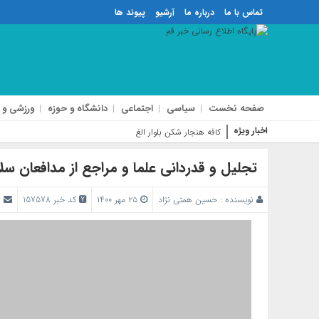
تماس با ما
درباره ما
آرشیو
پیوند ها
صفحه نخست
سیاسی
اجتماعی
دانشگاه و حوزه
ورزشی و 
اخبار ویژه
کافه هنجار شکن بلوار الغدیر پلمب شد
تجلیل و قدردانی علما و مراجع از مدافعان ‌س
نویسنده :
حسین همتی نژاد
۲۵ مهر ۱۴۰۰
کد خبر 157578
ا