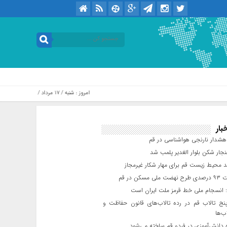
امروز : شنبه / ۱۷ مرداد / ۱۴۰۵ .::. برابر با : Saturday, 8 August , 2026
بار
شدار نارنجی هواشناسی در قم
جار شکن بلوار الغدیر پلمب شد
د محیط زیست قم برای مهار شکار غیرمجاز
مسکن در قم
 انسجام ملی خط قرمز ملت ایران است
ج تالاب قم در رده تالاب‌های قانون حفاظت و
ب‌ها
 دانش‌آموزی در فردو قم ساخته می‌شود