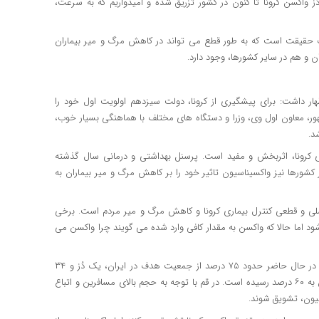
مایت های مردمی خوشبختانه تا کنون ۷۱ میلیون دُز واکسن کرونا تا کنون در کشور تزریق شده و امیدواریم که به سرعت،
یک حقیقت است که به طور قطع می تواند در کاهش مرگ و میر بیماران
اظهار داشت: برای پیشگیری از کرونا، دولت سیزدهم اولویت اول خود را
ر، معاون اول وی، وزرا و دستگاه های مختلف با هماهنگی بسیار خوب،
شد.
اری کرونا، اثربخش و مفید است. پرسنل بهداشتی و درمانی سال گذشته
 کشورها نیز واکسیناسیون تاثیر خود را بر کاهش مرگ و میر بیماران به
اصلی و قطعی کنترل بیماری کرونا و کاهش مرگ و میر مردم است. برخی
شود اما حالا که واکسن به مقدار کافی وارد شده می گویند چرا واکسن می
عین‌اللهی یادآور شد: درصد پوشش واکسیناسیون در قم، بالا نیست. در حال حاضر حدود ۷۵ درصد از جمعیت هدف در ایران، یک دُز و ۳۴
درصد نیز دو دُز را تزریق کرده اند اما در قم به تازگی آمار واکسیناسیون به ۶۰ درصد رسیده است. در قم با توجه به حجم بالای مسافرین و اتباع
سیون، تشویق شوند.