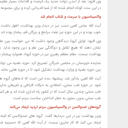
وی افزود: بعد از آمدن دولت جدید یک فرصت و اقدامات بسیار عظیم
در این مدت کوتاه انجام شده؛ که از شما قدردانی کرده و برای مجموعه
واکسیناسیون با سرعت و شتاب انجام شد
آیت الله عباس کعبی نسب نیز در دیدار وزیر بهداشت، اظهار داشت: 
خوب بوده و در این حوزه نیز علما، مراجع و بزرگان قم، پشتاز بوده اند.
وی افزود: اوایل کرونا دیدگاهی وجود داشت که می خواست بین علم و
نشان دهند که هیچ تقابل و دوگانگی بین علم و دین وجود ندارد. با
بهداشت نیست. مقام معظم رهبری نیز در حوزه کرونا، همواره پیشتاز ب
نماینده خوزستان در مجلس خبرگان تصریح کرد: حوزه علمیه می تواند 
بین حوزه علمیه و وزارت بهداشت تشکیل شود تا در حوزه هایی مانند
آیت الله کعبی یادآور شد: پیشنهاد بنده این است که ادعاهای گروه
شود. در حوزه طب سنتی، اعتقادی به حرکات افراطی و تفریطی ندار
طب سنتی چندین سال است که در کشور راه اندازی شده اند و هر کس ا
طب سنتی بدون مجوز، به خطر انداختن سلامت مردم است.
گروه‌های ضدواکسن ‌در واکسیناسیون مردم ‌تردید ایجاد می‌کنند
وزیر بهداشت نیز در این دیدارها گفت: گروه های ضدواکسن که البته تع
ایجاد می کنند که کار جایزی نیست. از آیت الله کعبی که حسینیه ش