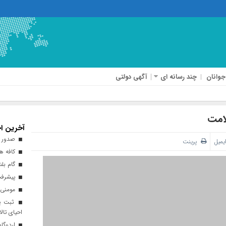
جوانان
چند رسانه ای
آگهی دولتی
لامت
آخرین اخ
صدور ه
یمیل
پرینت
کافه هن
گام بلن
پیشرفت ۹۳ درصدی طرح نهضت ملی 
مومنی:
ثبت پن
احیای تالا
اردوگاه