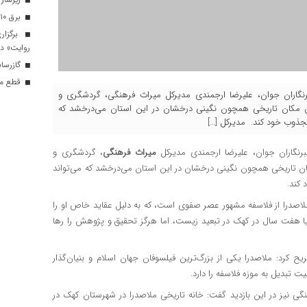
برق ۱۰ اداره پر مصرف در قم قطع شد
برگزار
روایت» در
گازرسانی به ۳۴ موکب در 
قطع موق
خبرنگاران جوان، علیرضا ارجمندی مدیرکل میراث فرهنگی، گردشگری و
این مکان تاریخی همچون نگینی درخشان در این استان می‌درخشد که
مجذوب خود کند. مدیرکل […]
رنگاران جوان
، علیرضا ارجمندی مدیرکل
میراث فرهنگی
، گردشگری و
ن تاریخی همچون نگینی درخشان در این استان می‌درخشد که می‌تواند
کند.
لاصدرا از فلاسفه مشهور عصر صفوی است، که به دلیل عقاید خاص او را
یا هفت سال در کهک در تبعید زیست، اما هرگز تحقیق و پژوهش را رها
یح کرد: ملاصدرا یکی از بزرگ‌ترین فیلسوفان جهان اسلام و بنیان‌گذار
ت تبدیل به موزه فلاسفه را دارد.
رهنگی نیز در این بازدید گفت: خانه تاریخی ملاصدرا در شهرستان کهک در