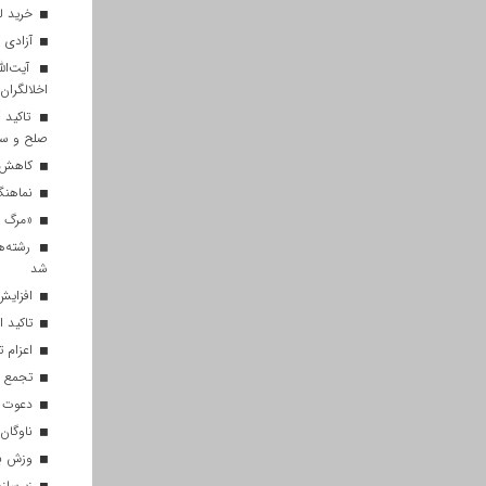
خرید ل
آزادی ۲۷ زندانی واجد شرایط در قم به مناسبت اربعین
آیت‌الل
اخلالگران
تاکید آ
صلح و س
کاهش م
نماهنگ 
«مرگ بر
رشته‌ه
شد
افزایش 
تاکید ا
اعزام تیم ۱۲۰ نفره هلال‌احمر
تجمع با
دعوت ۳۴ ورزشکار به اردوهای تیم مل
ناوگان 
وزش باد
زیرسازی