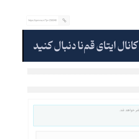
https://qomna.ir/?p=158348
شر خواهد شد.