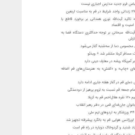
باس فرم جدید مدارس اجباری نیست
ه تاکید آیت‌الله نوری همدانی بر برخورد قاطع با
 امنیت و اقتصاد
یت‌الله‌ سبحانی بر توجه حداکثری دستگاه قضا به
ازش
حسوس دما از سه‌شنبه آغاز می‌شود
مسافر کربلا منتشر شد + ویدئو
 آمریکا» ریشه در معارف دینی دارد
ای «چاپ» و «کفش» به هنرستان‌های قم اضافه
دمای قم در آغاز هفته جاری ادامه دارد
مام جمعه قم نسبت به لزوم پرهیز از دودستگی
 قم به کربلا
نوان جان‌فدای قمی در دفتر رهبر انقلاب
ی
اورژانس هوایی قم به بالگرد پیشرفته تجهیز شد
 شدید و گردوخاک دوباره در راه قم است
 باند فرودگاه قم پاییز امسال به اتمام می‌رسد