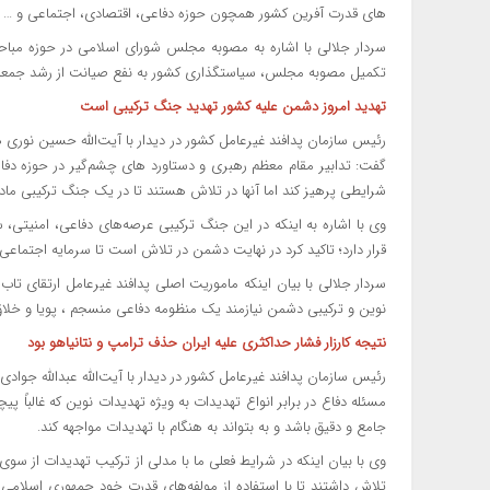
های قدرت آفرین کشور همچون حوزه دفاعی، اقتصادی، اجتماعی و …
سردار جلالی با اشاره به مصوبه مجلس شورای اسلامی در حوزه مباحث
تکمیل مصوبه مجلس، سیاستگذاری کشور به نفع صیانت از رشد جمعیت
‌تهدید امروز دشمن علیه کشور تهدید جنگ ترکیبی است
رئیس سازمان پدافند غیرعامل کشور در دیدار با آیت‌الله حسین نوری ه
گفت: تدابیر مقام معظم رهبری و دستاورد های چشم‌گیر در حوزه دفا
شرایطی پرهیز کند اما آنها در تلاش هستند تا در یک جنگ ترکیبی ماد
وی با اشاره به اینکه در این جنگ ترکیبی عرصه‌های دفاعی، امنیتی
قرار دارد؛ تاکید کرد در نهایت دشمن در تلاش است تا سرمایه اجتماع
سردار جلالی با بیان اینکه ماموریت اصلی پدافند غیرعامل ارتقای تاب
نوین و ترکیبی دشمن نیازمند یک منظومه دفاعی منسجم ، پویا و خل
‌نتیجه کارزار فشار حداکثری علیه ایران حذف ترامپ و نتانیاهو بود
رئیس سازمان پدافند غیرعامل کشور در دیدار با آیت‌الله عبدالله جوادی
مسئله دفاع در برابر انواع تهدیدات به ویژه تهدیدات نوین که غالباً پیچ
جامع و دقیق باشد و به بتواند به هنگام با تهدیدات مواجهه کند.
وی با بیان اینکه در شرایط فعلی ما با مدلی از ترکیب تهدیدات از سوی
تلاش داشتند تا با استفاده از مولفه‌های قدرت خود جمهوری اسلامی 