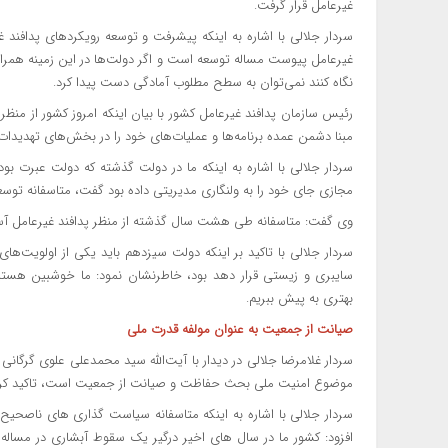
غیرعامل قرار گرفت.
سردار جلالی با اشاره به اینکه پیشرفت و توسعه رویکردهای پدافند 
غیرعامل پیوست مساله توسعه است و اگر دولت‌ها در این زمینه همراه
نگاه کنند نمی‌توان به سطح مطلوب آمادگی دست پیدا کرد.
رئیس سازمان پدافند غیرعامل کشور با بیان اینکه امروز کشور از منظ
مبنا دشمن عمده برنامه‌ها و عملیات‌های خود را در بخش‌های تهدیدات
سردار جلالی با اشاره به اینکه ما در دولت گذشته که دولت عبرت ب
مجازی جای خود را به ولنگاری مدیریتی داده بود گفت، متاسفانه توس
وی گفت: متاسفانه طی هشت سال گذشته از منظر پدافند غیرعامل آ
سردار جلالی با تاکید بر اینکه دولت سیزدهم باید یکی از اولویت‌ها
سایبری و زیستی قرار دهد بود، خاطرنشان نمود: ما خوشبین هستیم 
بهتری به پیش ببریم.
صیانت از جمعیت به عنوان مولفه قدرت ملی
سردار غلامرضا جلالی ‌در دیدار با آیت‌الله سید محمدعلی علوی گرگانی 
موضوع امنیت ملی بحث حفاظت و صیانت از جمعیت است، تاکید کرد
سردار جلالی با اشاره به اینکه متاسفانه سیاست گذاری های ناصحی
افزود: کشور ما در سال های اخیر درگیر یک سقوط آبشاری در مسا