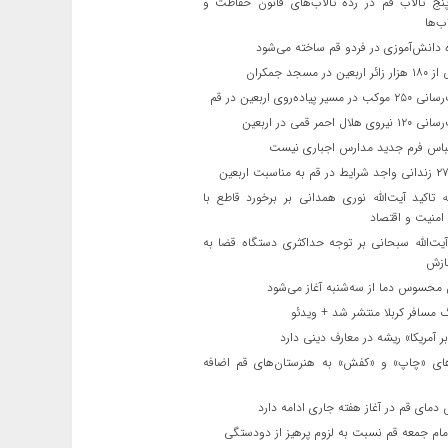
ج تالاب قم در رده تالاب‌های قانون حفاظت و
ب‌ها
 دانش‌آموزی در فردو قم ساخته می‌شود
ن در مسجد جمکران
یر پیاده‌روی اربعین در قم
لال احمر قمی در اربعین
باس فرم جدید مدارس اجباری نیست
ه تاکید آیت‌الله نوری همدانی بر برخورد قاطع با
 امنیت و اقتصاد
یت‌الله‌ سبحانی بر توجه حداکثری دستگاه قضا به
ازش
حسوس دما از سه‌شنبه آغاز می‌شود
مسافر کربلا منتشر شد + ویدئو
 آمریکا» ریشه در معارف دینی دارد
ای «چاپ» و «کفش» به هنرستان‌های قم اضافه
دمای قم در آغاز هفته جاری ادامه دارد
مام جمعه قم نسبت به لزوم پرهیز از دودستگی