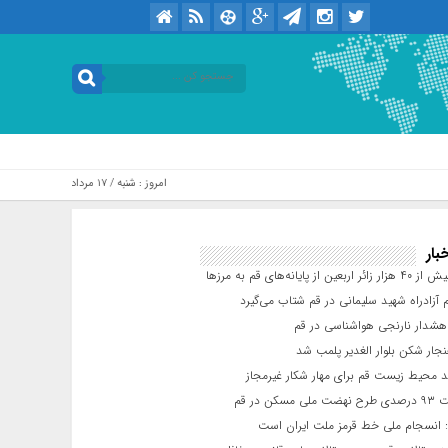
امروز : شنبه / ۱۷ مرداد / ۱۴۰۵ .::. برابر با : Saturday, 8 August , 2026
بار
عین از پایانه‌های قم به مرزها
 آزادراه شهید سلیمانی در قم شتاب می‌گیرد
شدار نارنجی هواشناسی در قم
جار شکن بلوار الغدیر پلمب شد
د محیط زیست قم برای مهار شکار غیرمجاز
مسکن در قم
 انسجام ملی خط قرمز ملت ایران است