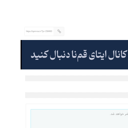
https://qomna.ir/?p=158483
شر خواهد شد.