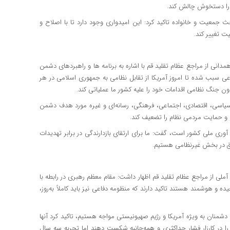
 را دستخوش چالش کند.
 جمعیت و خانواده تاکید کرد: این امیدواری وجود دارد تا با اصلاح و
 تغییر کند.
مدانی از مراجع عظام تقلید قم با اشاره به برنامه ها و راهبردهای دشمن
عی سبب شده تا امروز آمریکا از تقابل نظامی به جمهوری اسلامی در هر
ون جنگ نظامی اقدامات خود را علیه کشور ما عملیاتی کند.
، سیاسی، اقتصادی، اجتماعی، فرهنگی، رسانه‌ای و غیره مورد هدف دشمن
ی و حمایت مردمی نظام را تضعیف کند.
 آوری ملی کشور است، گفت: ما برای ارتقای بازدارندگی در برابر تهدیدات
اق در بخش غیرنظامی هستیم.
 آملی از مراجع عظام تقلید قم اظهار داشت: مقام معظم رهبری در رابطه با
یده و هوشمند هستند تاکید دارند که منظومه‌ دفاعی نیز باید کاملاً به‌روز،
 دشمنان به ویژه آمریکا و رژیم صهیونیستی مواجه هستیم، تاکید کرد آنها
را در کارزار فشار حداکثری و همه‌جانبه شکست دهند اما تجربه سه سال