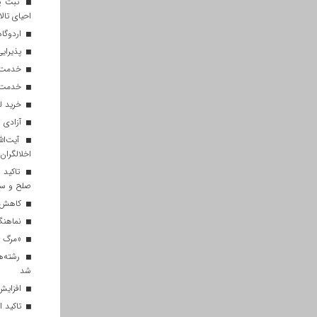
ثبت پن
احیای تالا
اردوگاه
پذیرایی از ۱۸۰ هزار زائر اربعی
خدمت‌رسانی ۲۵۰ موکب در مس
خدمت‌رسانی ۱۲۰ نیروی ه
خرید ل
آزادی ۲۷ زندانی واجد شرایط در قم به مناسبت اربعین
آیت‌الل
اخلالگران
تاکید آ
صلح و س
کاهش م
نماهنگ 
«مرگ بر
رشته‌ه
شد
افزایش 
تاکید ا