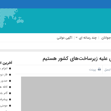
جوانان
چند رسانه ای
آگهی دولتی
ی علیه زیرساخت‌های کشور‌ هستیم‌
آخرین اخ
اعزام بیش از ۴۰ هزار زائر ارب
ایمیل
پرینت
فاز دوم
صدور ه
کافه هن
گام بلن
پیشرفت ۹۳ درصدی طرح نهضت ملی 
مومنی: