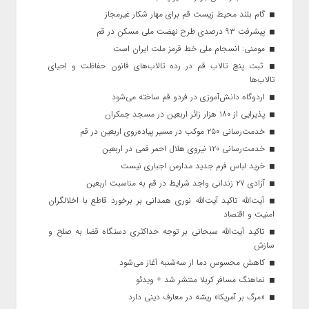
گام بلند محیط زیست قم برای مهار شکار غیرمجاز
پیشرفت ۹۳ درصدی طرح نهضت ملی مسکن در قم
مومنی: انسجام ملی خط قرمز ملت ایران است
ثبت پنج تالاب قم در رده تالاب‌های قانون حفاظت و احیای
تالاب‌ها
اردوگاه دانش‌آموزی در فردو قم ساخته می‌شود
پذیرایی از ۱۸۰ هزار زائر اربعین در مسجد جمکران
خدمت‌رسانی ۲۵۰ موکب در مسیر پیاده‌روی اربعین در قم
خدمت‌رسانی ۱۲۰ نیروی هلال احمر قمی در اربعین
خرید لباس فرم جدید مدارس اجباری نیست
آزادی ۲۷ زندانی واجد شرایط در قم به مناسبت اربعین
آیت‌الله تاکید آیت‌الله نوری همدانی بر برخورد قاطع با اخلالگران
امنیت و اقتصاد
تاکید آیت‌الله‌ سبحانی بر توجه حداکثری دستگاه قضا به صلح و
سازش
کاهش محسوس دما از سه‌شنبه آغاز می‌شود
نماهنگ مسافر کربلا منتشر شد + ویدئو
«مرگ بر آمریکا» ریشه در معارف دینی دارد