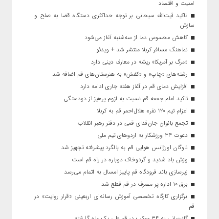
امنیت و اقتصاد
تاکید آیت‌الله‌ سبحانی بر توجه حداکثری دستگاه قضا به صلح و
سازش
کاهش محسوس دما از سه‌شنبه آغاز می‌شود
نماهنگ مسافر کربلا منتشر شد + ویدئو
«مرگ بر آمریکا» ریشه در معارف دینی دارد
رشته‌های «چاپ» و «کفش» به هنرستان‌های قم اضافه شد
افزایش دمای قم در آغاز هفته جاری ادامه دارد
تاکید امام جمعه قم نسبت به لزوم پرهیز از دودستگی
اعزام تیم ۱۲۰ نفره هلال‌احمر قم به کربلا
تجمع بانوان جان‌فدای قمی در دفتر رهبر انقلاب
دعوت ۳۴ ورزشکار به اردوهای تیم ملی
ناوگان اورژانس هوایی قم به بالگرد پیشرفته تجهیز شد
وزش باد شدید و گردوخاک دوباره در راه قم است
زیرسازی باند فرودگاه قم پاییز امسال به اتمام می‌رسد
برق ۱۰ اداره پر مصرف در قم قطع شد
برگزاری کارگاه تخصصی آموزش رسانه‌ای اربعینی «قرار روایت» در
قم
گازرسانی به ۳۴ موکب در قم طی یک ماه گذشته