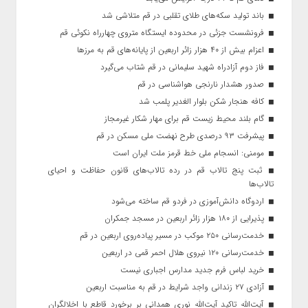
باند تولید سکه‌های طلای تقلبی در قم متلاشی شد
فرونشست جزئی در محدوده ایستگاه متروی چهارراه نکوئی قم
اعزام بیش از ۴۰ هزار زائر اربعین از پایانه‌های قم به مرزها
فاز دوم آزادراه شهید سلیمانی در قم شتاب می‌گیرد
صدور هشدار نارنجی هواشناسی در قم
کافه هنجار شکن بلوار الغدیر پلمب شد
گام بلند محیط زیست قم برای مهار شکار غیرمجاز
پیشرفت ۹۳ درصدی طرح نهضت ملی مسکن در قم
مومنی: انسجام ملی خط قرمز ملت ایران است
ثبت پنج تالاب قم در رده تالاب‌های قانون حفاظت و احیای
تالاب‌ها
اردوگاه دانش‌آموزی در فردو قم ساخته می‌شود
پذیرایی از ۱۸۰ هزار زائر اربعین در مسجد جمکران
خدمت‌رسانی ۲۵۰ موکب در مسیر پیاده‌روی اربعین در قم
خدمت‌رسانی ۱۲۰ نیروی هلال احمر قمی در اربعین
خرید لباس فرم جدید مدارس اجباری نیست
آزادی ۲۷ زندانی واجد شرایط در قم به مناسبت اربعین
آیت‌الله تاکید آیت‌الله نوری همدانی بر برخورد قاطع با اخلالگران