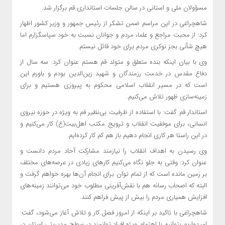
مسؤولان ملی و استانی در سالن جلسات استانداری قم برگزار شد.
شاهچراغی در این مراسم ضمن تشکر از رئیس جمهور و وزیر کشور اظهار
کرد: از محبت مراجع و علما، مردم و جوانان نسبت به خود سپاسگزارم اما
هیچ شأنی بجز نوکری مردم برای خود
قائل
نیستم.
وی با بیان اینکه بنده متعلق و متولد قم هستم عنوان کرد: سه سال از
دفاع مقدس در خدمت رزمندگان و شهید زین‌الدین بودم و باورم این
است که در مسیر انقلاب اسلامی محکوم به پیروزی هستیم و برای
زمینه‌سازی ظهور تلاش می‌کنیم.
استاندار قم گفت: با استفاده از ظرفیت بی‌نظیر قم به ویژه در حوزه نیروی
انسانی، برای موفقیت انقلاب و ترویج مکتب اهل‌بیت(ع) کار می‌کنیم و
در این راستا هر کاری انجام دهیم باز هم کم کار کرده‌ایم.
وی رسیدن به اهداف انقلاب را نیازمند مشارکت آحاد مردم دانست و
عنوان کرد: وقتی به جلو نگاه می‌کنیم کارهای زیادی در عرصه‌های مختلف
بر زمین مانده است که از تمام توان برای انجام آن‌ها بهره خواهم گرفت و
البته که اصحاب رسانه هم با نقش‌آفرینی مطلوب خود می‌توانند زمینه‌های
افزایش همیاری مردم را بیش از پیش فراهم کنند.
شاهچراغی با تاکید بر اینکه از امروز فصل
کار و تلاش
آغاز می‌شود، گفت:
امیدواریم بتوانیم با اهتمام ویژه افراد توانمند در سطح مدیریتی استان در