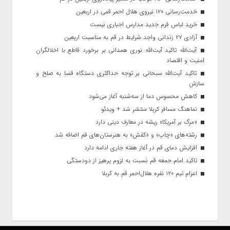
خدمت‌رسانی ۱۲۰ نیروی هلال احمر قمی در اربعین
خرید لباس فرم جدید مدارس اجباری نیست
آزادی ۲۷ زندانی واجد شرایط در قم به مناسبت اربعین
آیت‌الله تاکید آیت‌الله نوری همدانی بر برخورد قاطع با اخلالگران
امنیت و اقتصاد
تاکید آیت‌الله‌ سبحانی بر توجه حداکثری دستگاه قضا به صلح و
سازش
کاهش محسوس دما از سه‌شنبه آغاز می‌شود
نماهنگ مسافر کربلا منتشر شد + ویدئو
«مرگ بر آمریکا» ریشه در معارف دینی دارد
رشته‌های «چاپ» و «کفش» به هنرستان‌های قم اضافه شد
افزایش دمای قم در آغاز هفته جاری ادامه دارد
تاکید امام جمعه قم نسبت به لزوم پرهیز از دودستگی
اعزام تیم ۱۲۰ نفره هلال‌احمر قم به کربلا