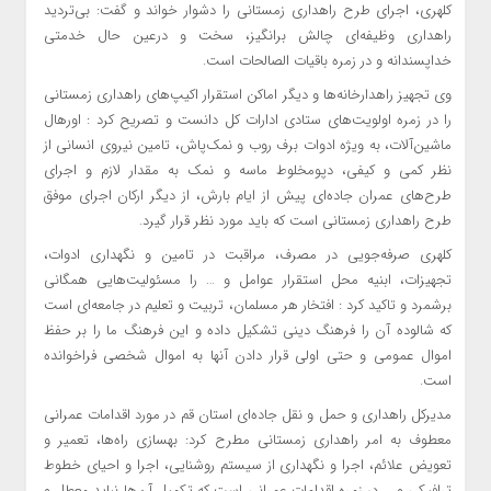
کلهری، اجرای طرح راهداری زمستانی را دشوار خواند و گفت: بی‌تردید
راهداری وظیفه‌ای چالش برانگیز، سخت و درعین حال خدمتی
خداپسندانه و در زمره باقیات الصالحات است.
وی تجهیز راهدارخانه‌ها و دیگر اماکن استقرار اکیپ‌های راهداری زمستانی
را در زمره اولویت‌های ستادی ادارات کل دانست و تصریح کرد : اورهال
ماشین‌آلات، به ویژه ادوات برف روب و نمک‌پاش، تامین نیروی انسانی از
نظر کمی و کیفی،
دپومخلوط
ماسه و نمک به مقدار لازم و اجرای
طرح‌های عمران جاده‌ای پیش از ایام بارش، از دیگر ارکان اجرای موفق
طرح راهداری زمستانی است که باید مورد نظر قرار گیرد.
کلهری صرفه‌جویی در مصرف، مراقبت در تامین و نگهداری ادوات،
تجهیزات، ابنیه محل استقرار عوامل و … را مسئولیت‌هایی همگانی
برشمرد و تاکید کرد : افتخار هر مسلمان، تربیت و تعلیم در جامعه‌ای است
که شالوده
آن را
فرهنگ دینی تشکیل داده و این فرهنگ ما را بر حفظ
اموال عمومی و حتی اولی قرار دادن آنها به اموال شخصی فراخوانده
است.
مدیرکل راهداری و حمل و نقل جاده‌ای استان قم در مورد اقدامات عمرانی
معطوف به امر راهداری زمستانی مطرح کرد: بهسازی راه‌ها، تعمیر و
تعویض علائم، اجرا و نگهداری از سیستم روشنایی، اجرا و احیای خطوط
ترافیکی و … در زمره اقدامات عمرانی است که تکمیل آن‌ها نباید معطل و