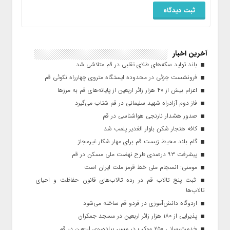
آخرین اخبار
باند تولید سکه‌های طلای تقلبی در قم متلاشی شد
فرونشست جزئی در محدوده ایستگاه متروی چهارراه نکوئی قم
اعزام بیش از ۴۰ هزار زائر اربعین از پایانه‌های قم به مرزها
فاز دوم آزادراه شهید سلیمانی در قم شتاب می‌گیرد
صدور هشدار نارنجی هواشناسی در قم
کافه هنجار شکن بلوار الغدیر پلمب شد
گام بلند محیط زیست قم برای مهار شکار غیرمجاز
پیشرفت ۹۳ درصدی طرح نهضت ملی مسکن در قم
مومنی: انسجام ملی خط قرمز ملت ایران است
ثبت پنج تالاب قم در رده تالاب‌های قانون حفاظت و احیای
تالاب‌ها
اردوگاه دانش‌آموزی در فردو قم ساخته می‌شود
پذیرایی از ۱۸۰ هزار زائر اربعین در مسجد جمکران
خدمت‌رسانی ۲۵۰ موکب در مسیر پیاده‌روی اربعین در قم