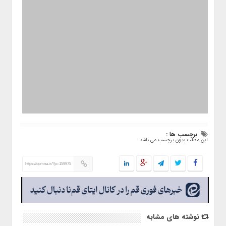
برچسب ها :
این مطلب بدون برچسب می باشد.
https://qomna.ir/?p=159975
نوشته های مشابه