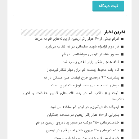
آخرین اخبار
اعزام بیش از ۴۰ هزار زائر اربعین از پایانه‌های قم به مرزها
فاز دوم آزادراه شهید سلیمانی در قم شتاب می‌گیرد
صدور هشدار نارنجی هواشناسی در قم
کافه هنجار شکن بلوار الغدیر پلمب شد
گام بلند محیط زیست قم برای مهار شکار غیرمجاز
پیشرفت ۹۳ درصدی طرح نهضت ملی مسکن در قم
مومنی: انسجام ملی خط قرمز ملت ایران است
ثبت پنج تالاب قم در رده تالاب‌های قانون حفاظت و احیای
تالاب‌ها
اردوگاه دانش‌آموزی در فردو قم ساخته می‌شود
پذیرایی از ۱۸۰ هزار زائر اربعین در مسجد جمکران
خدمت‌رسانی ۲۵۰ موکب در مسیر پیاده‌روی اربعین در قم
خدمت‌رسانی ۱۲۰ نیروی هلال احمر قمی در اربعین
خرید لباس فرم جدید مدارس اجباری نیست