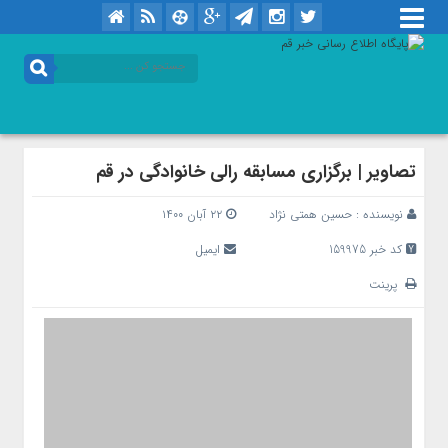
تصاویر | برگزاری مسابقه رالی خانوادگی در قم
نویسنده :
حسین همتی نژاد
۲۲ آبان ۱۴۰۰
کد خبر 159975
ایمیل
پرینت