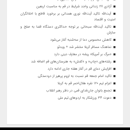
آزادی ۲۷ زندانی واجد شرایط در قم به مناسبت اربعین
آیت‌الله تاکید آیت‌الله نوری همدانی بر برخورد قاطع با اخلالگران
امنیت و اقتصاد
تاکید آیت‌الله‌ سبحانی بر توجه حداکثری دستگاه قضا به صلح و
سازش
کاهش محسوس دما از سه‌شنبه آغاز می‌شود
نماهنگ مسافر کربلا منتشر شد + ویدئو
«مرگ بر آمریکا» ریشه در معارف دینی دارد
رشته‌های «چاپ» و «کفش» به هنرستان‌های قم اضافه شد
افزایش دمای قم در آغاز هفته جاری ادامه دارد
تاکید امام جمعه قم نسبت به لزوم پرهیز از دودستگی
اعزام تیم ۱۲۰ نفره هلال‌احمر قم به کربلا
تجمع بانوان جان‌فدای قمی در دفتر رهبر انقلاب
دعوت ۳۴ ورزشکار به اردوهای تیم ملی