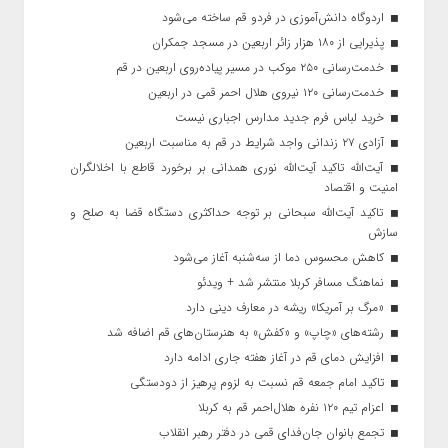
اردوگاه دانش‌آموزی در فردو قم ساخته می‌شود
پذیرایی از ۱۸۰ هزار زائر اربعین در مسجد جمکران
خدمت‌رسانی ۲۵۰ موکب در مسیر پیاده‌روی اربعین در قم
خدمت‌رسانی ۱۲۰ نیروی هلال احمر قمی در اربعین
خرید لباس فرم جدید مدارس اجباری نیست
آزادی ۲۷ زندانی واجد شرایط در قم به مناسبت اربعین
آیت‌الله تاکید آیت‌الله نوری همدانی بر برخورد قاطع با اخلالگران
امنیت و اقتصاد
تاکید آیت‌الله‌ سبحانی بر توجه حداکثری دستگاه قضا به صلح و
سازش
کاهش محسوس دما از سه‌شنبه آغاز می‌شود
نماهنگ مسافر کربلا منتشر شد + ویدئو
«مرگ بر آمریکا» ریشه در معارف دینی دارد
رشته‌های «چاپ» و «کفش» به هنرستان‌های قم اضافه شد
افزایش دمای قم در آغاز هفته جاری ادامه دارد
تاکید امام جمعه قم نسبت به لزوم پرهیز از دودستگی
اعزام تیم ۱۲۰ نفره هلال‌احمر قم به کربلا
تجمع بانوان جان‌فدای قمی در دفتر رهبر انقلاب