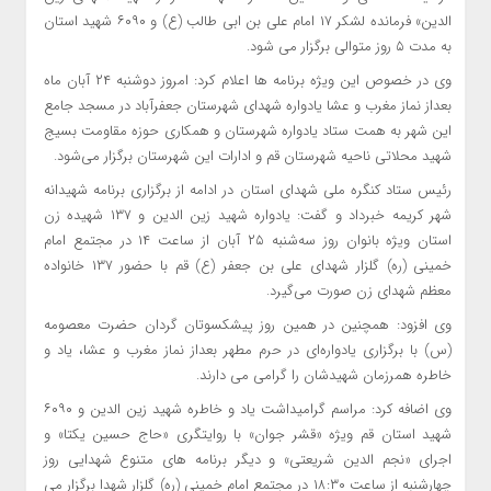
الدین» فرمانده لشکر ۱۷ امام علی بن ابی طالب (ع) و ۶۰۹۰ شهید استان
به مدت ۵ روز متوالی برگزار می شود.
وی در خصوص این ویژه برنامه ها اعلام کرد: امروز دوشنبه ۲۴ آبان ماه
بعداز نماز مغرب و عشا یادواره شهدای شهرستان جعفرآباد در مسجد جامع
این شهر به همت ستاد یادواره شهرستان و همکاری حوزه مقاومت بسیج
شهید محلاتی ناحیه شهرستان قم و ادارات این شهرستان برگزار می‌شود.
رئیس ستاد کنگره ملی شهدای استان در ادامه از برگزاری برنامه شهیدانه
شهر کریمه خبرداد و گفت: یادواره شهید زین الدین و ۱۳۷ شهیده زن
استان ویژه بانوان روز سه‌شنبه ۲۵ آبان از ساعت ۱۴ در مجتمع امام
خمینی (ره) گلزار شهدای علی بن جعفر (ع) قم با حضور ۱۳۷ خانواده
معظم شهدای زن صورت می‌گیرد.
وی افزود: همچنین در همین روز پیشکسوتان گردان حضرت معصومه
(س) با برگزاری یادواره‌ای در حرم مطهر بعداز نماز مغرب و عشا، یاد و
خاطره همرزمان شهیدشان را گرامی می دارند.
وی اضافه کرد: مراسم گرامیداشت یاد و خاطره شهید زین الدین و ۶۰۹۰
شهید استان قم ویژه «قشر جوان» با روایتگری «حاج حسین یکتا» و
اجرای «نجم الدین شریعتی» و دیگر برنامه های متنوع شهدایی روز
چهارشنبه از ساعت ۱۸:۳۰ در مجتمع امام خمینی (ره) گلزار شهدا برگزار می