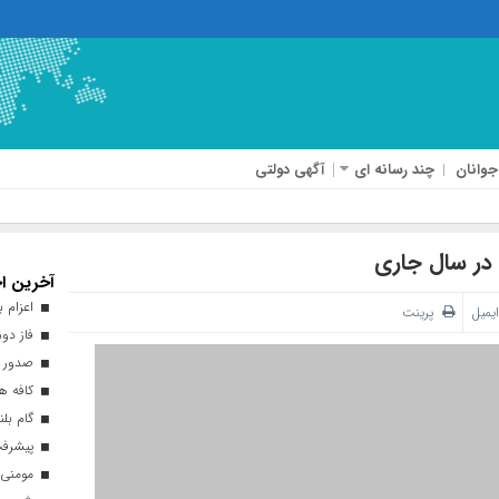
جوانان
چند رسانه ای
آگهی دولتی
آخرین اخ
اعزام بیش از ۴۰ هزار زائر ارب
ایمیل
پرینت
فاز دوم
صدور ه
کافه هن
گام بلن
پیشرفت ۹۳ درصدی طرح نهضت ملی 
مومنی: