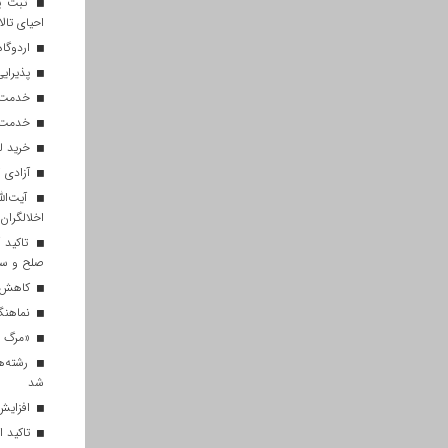
ثبت پن
احیای تالا
اردوگاه
پذیرایی از ۱۸۰ هزار زائر اربعی
خدمت‌رسانی ۲۵۰ موکب در مس
خدمت‌رسانی ۱۲۰ نیروی ه
خرید ل
آزادی ۲۷ زندانی واجد شرایط در قم به مناسبت اربعین
آیت‌الل
اخلالگران
تاکید آ
صلح و س
کاهش م
نماهنگ 
«مرگ بر
رشته‌ه
شد
افزایش 
تاکید ا