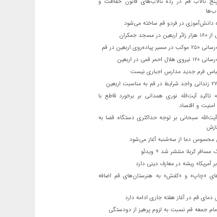
ج تالاب قم در رده تالاب‌های قانون حفاظت و
ب‌ها
 دانش‌آموزی در فردو قم ساخته می‌شود
ن در مسجد جمکران
یر پیاده‌روی اربعین در قم
لال احمر قمی در اربعین
باس فرم جدید مدارس اجباری نیست
ه تاکید آیت‌الله نوری همدانی بر برخورد قاطع با
 امنیت و اقتصاد
یت‌الله‌ سبحانی بر توجه حداکثری دستگاه قضا به
ازش
حسوس دما از سه‌شنبه آغاز می‌شود
مسافر کربلا منتشر شد + ویدئو
 آمریکا» ریشه در معارف دینی دارد
ای «چاپ» و «کفش» به هنرستان‌های قم اضافه
دمای قم در آغاز هفته جاری ادامه دارد
مام جمعه قم نسبت به لزوم پرهیز از دودستگی