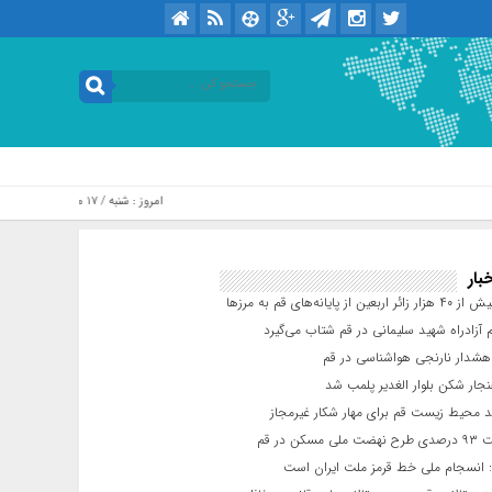
امروز : شنبه / ۱۷ مرداد / ۱۴۰۵ .::. برابر با : Saturday, 8 August , 2026
بار
عین از پایانه‌های قم به مرزها
 آزادراه شهید سلیمانی در قم شتاب می‌گیرد
شدار نارنجی هواشناسی در قم
جار شکن بلوار الغدیر پلمب شد
د محیط زیست قم برای مهار شکار غیرمجاز
مسکن در قم
 انسجام ملی خط قرمز ملت ایران است