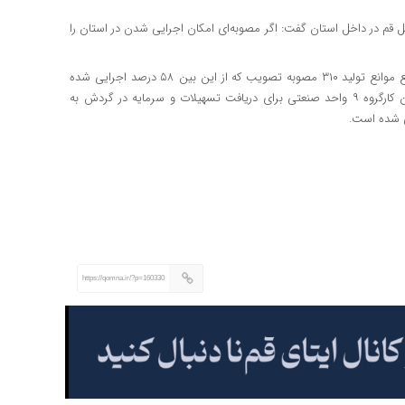
تانی ستاد تسهیل قم در داخل استان گفت: اگر مصوبه‌ای امکان اجرایی شدن در استان را
سیجانی با بیان اینکه در طی هفت ماه گذشته، در ستاد تسهیل و رفع موانع تولید ۳۱۰ مصوبه تصویب که از این بین ۵۸ درصد اجرایی شده
است، افزود: بقیه مصوبات نیز در روال قانونی خود قرار دارد و در این کارگروه ۹ واحد صنعتی برای دریافت تسهیلات و سرمایه در گردش به
https://qomna.ir/?p=160330