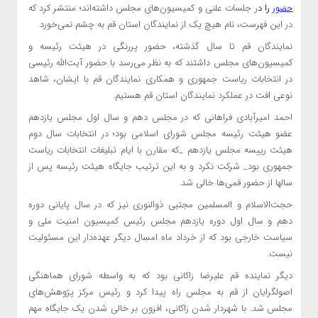
و
ر
را د
ر جلسات علنی و کمیسیون‌های مجلس داشته‌اند؛ منتشر کرد که
حض
در این فهرست، نام هیچ یک از نمایندگان استان قم به چشم نمی‌خورد.
نمایندگان قم تا سال گذشته، حضور پررنگی در هیئت رئیسه و
کمیسیون‌های مجلس داشتند که به نظر می‌رسد با حضور آیت‌الله رئیسی
در انتخابات ریاست جمهوری و همکاری نمایندگان قم با ایشان، شاهد
نوعی افت در عملکرد نمایندگان استان قم هستیم.
احمد امیرآبادی فراهانی که در مجلس دهم و سال اول مجلس یازدهم
عضو هیئت رئیسه مجلس شورای اسلامی بود؛ در انتخابات سال دوم
هیئت رییسه مجلس یازدهم _که مقارن با ایام تبلیغات انتخابات ریاست
جمهوری بود_ شرکت نکرد و به این ترتیب جایگاه هیئت رئیسه پس از
سالها از حضور قمی‌ها خالی شد.
حجت‌الاسلام و المسلمین مجتبی ذوالنوری نیز که در سال پایانی دوره
دهم و سال اول دوره یازدهم مجلس رئیس کمیسیون امنیت ملی و
سیاست خارجی بود که از خرداد ماه امسال دیگر عهده‌دار این مسئولیت
نیست.
دیگر نماینده قم علیرضا زاکانی بود که به واسطه شورای هماهنگی
اصولگرایان از قم به مجلس راه پیدا کرد و رئیس مرکز پژوهش‌های
مجلس شد. با شهردار شدن زاکانی، افزون بر خالی شدن یک جایگاه مهم