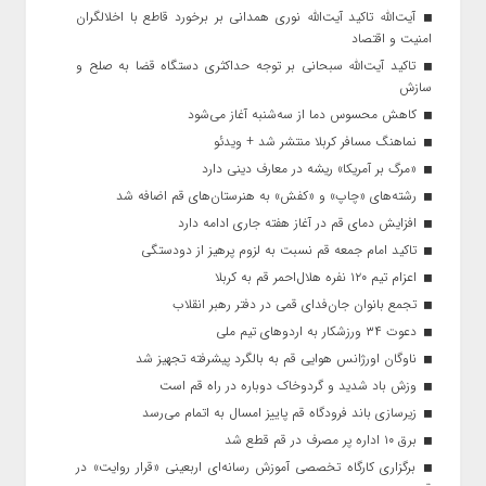
آیت‌الله تاکید آیت‌الله نوری همدانی بر برخورد قاطع با اخلالگران
امنیت و اقتصاد
تاکید آیت‌الله‌ سبحانی بر توجه حداکثری دستگاه قضا به صلح و
سازش
کاهش محسوس دما از سه‌شنبه آغاز می‌شود
نماهنگ مسافر کربلا منتشر شد + ویدئو
«مرگ بر آمریکا» ریشه در معارف دینی دارد
رشته‌های «چاپ» و «کفش» به هنرستان‌های قم اضافه شد
افزایش دمای قم در آغاز هفته جاری ادامه دارد
تاکید امام جمعه قم نسبت به لزوم پرهیز از دودستگی
اعزام تیم ۱۲۰ نفره هلال‌احمر قم به کربلا
تجمع بانوان جان‌فدای قمی در دفتر رهبر انقلاب
دعوت ۳۴ ورزشکار به اردوهای تیم ملی
ناوگان اورژانس هوایی قم به بالگرد پیشرفته تجهیز شد
وزش باد شدید و گردوخاک دوباره در راه قم است
زیرسازی باند فرودگاه قم پاییز امسال به اتمام می‌رسد
برق ۱۰ اداره پر مصرف در قم قطع شد
برگزاری کارگاه تخصصی آموزش رسانه‌ای اربعینی «قرار روایت» در