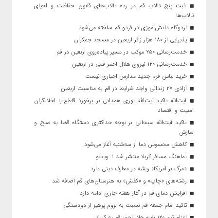
ثبت پنج تالاب قم در رده تالاب‌های قانون حفاظت و احیای
تالاب‌ها
اردوگاه دانش‌آموزی در فردو قم ساخته می‌شود
پذیرایی از ۱۸۰ هزار زائر اربعین در مسجد جمکران
خدمت‌رسانی ۲۵۰ موکب در مسیر پیاده‌روی اربعین در قم
خدمت‌رسانی ۱۲۰ نیروی هلال احمر قمی در اربعین
خرید لباس فرم جدید مدارس اجباری نیست
آزادی ۲۷ زندانی واجد شرایط در قم به مناسبت اربعین
آیت‌الله تاکید آیت‌الله نوری همدانی بر برخورد قاطع با اخلالگران
امنیت و اقتصاد
تاکید آیت‌الله‌ سبحانی بر توجه حداکثری دستگاه قضا به صلح و
سازش
کاهش محسوس دما از سه‌شنبه آغاز می‌شود
نماهنگ مسافر کربلا منتشر شد + ویدئو
«مرگ بر آمریکا» ریشه در معارف دینی دارد
رشته‌های «چاپ» و «کفش» به هنرستان‌های قم اضافه شد
افزایش دمای قم در آغاز هفته جاری ادامه دارد
تاکید امام جمعه قم نسبت به لزوم پرهیز از دودستگی
اعزام تیم ۱۲۰ نفره هلال‌احمر قم به کربلا