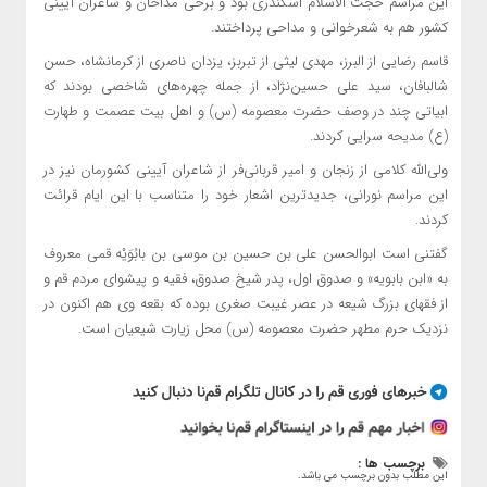
این مراسم حجت الاسلام اسکندری بود و برخی مداحان و شاعران آیینی
کشور هم به شعرخوانی و مداحی پرداختند.
قاسم رضایی از البرز، مهدی لیثی از تبربز، یزدان ناصری از کرمانشاه، حسن
شالبافان، سید علی حسین‌نژاد، از جمله چهره‌های شاخصی بودند که
ابیاتی چند در وصف حضرت معصومه (س) و اهل بیت عصمت و طهارت
(ع) مدیحه سرایی کردند.
ولی‌الله کلامی از زنجان و امیر قربانی‌فر از شاعران آیینی کشورمان نیز در
این مراسم نورانی، جدیدترین اشعار خود را متناسب با این ایام قرائت
کردند.
گفتنی است ابوالحسن علی بن حسین بن موسی بن بابُوَیْه قمی معروف
به «ابن بابویه» و صدوق اول، پدر شیخ صدوق، فقیه و پیشوای مردم قم و
از فقهای بزرگ شیعه در عصر غیبت صغری بوده که بقعه وی هم اکنون در
نزدیک حرم مطهر حضرت معصومه (س) محل زیارت شیعیان است.
برچسب ها :
این مطلب بدون برچسب می باشد.