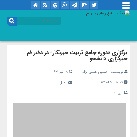
برگزاری «دوره جامع تربیت خبرنگار» در دفتر قم
خبرگزاری دانشجو
نویسنده :
حسین همتی نژاد
۱۸ تیر ۱۴۰۱
کد خبر 174045
ایمیل
پرینت