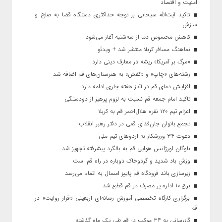
امنیت و اقتصاد
تاکید آیت‌الله‌ سبحانی بر توجه حداکثری دستگاه قضا به صلح و
سازش
کاهش محسوس دما از سه‌شنبه آغاز می‌شود
نماهنگ مسافر کربلا منتشر شد + ویدئو
«مرگ بر آمریکا» ریشه در معارف دینی دارد
رشته‌های «چاپ» و «کفش» به هنرستان‌های قم اضافه شد
افزایش دمای قم در آغاز هفته جاری ادامه دارد
تاکید امام جمعه قم نسبت به لزوم پرهیز از دودستگی
اعزام تیم ۱۲۰ نفره هلال‌احمر قم به کربلا
تجمع بانوان جان‌فدای قمی در دفتر رهبر انقلاب
دعوت ۳۴ ورزشکار به اردوهای تیم ملی
ناوگان اورژانس هوایی قم به بالگرد پیشرفته تجهیز شد
وزش باد شدید و گردوخاک دوباره در راه قم است
زیرسازی باند فرودگاه قم پاییز امسال به اتمام می‌رسد
برق ۱۰ اداره پر مصرف در قم قطع شد
برگزاری کارگاه تخصصی آموزش رسانه‌ای اربعینی «قرار روایت» در
قم
گازرسانی به ۳۴ موکب در قم طی یک ماه گذشته