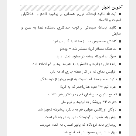
آخرین اخبار
آیت‌الله تاکید آیت‌الله نوری همدانی بر برخورد قاطع با اخلالگران
امنیت و اقتصاد
تاکید آیت‌الله‌ سبحانی بر توجه حداکثری دستگاه قضا به صلح و
سازش
کاهش محسوس دما از سه‌شنبه آغاز می‌شود
نماهنگ مسافر کربلا منتشر شد + ویدئو
«مرگ بر آمریکا» ریشه در معارف دینی دارد
رشته‌های «چاپ» و «کفش» به هنرستان‌های قم اضافه شد
افزایش دمای قم در آغاز هفته جاری ادامه دارد
تاکید امام جمعه قم نسبت به لزوم پرهیز از دودستگی
اعزام تیم ۱۲۰ نفره هلال‌احمر قم به کربلا
تجمع بانوان جان‌فدای قمی در دفتر رهبر انقلاب
دعوت ۳۴ ورزشکار به اردوهای تیم ملی
ناوگان اورژانس هوایی قم به بالگرد پیشرفته تجهیز شد
وزش باد شدید و گردوخاک دوباره در راه قم است
زیرسازی باند فرودگاه قم پاییز امسال به اتمام می‌رسد
برق ۱۰ اداره پر مصرف در قم قطع شد