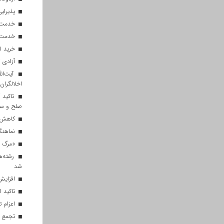
پذیرایی از ۱۸۰ هزار زائر اربعی
خدمت‌رسانی ۲۵۰ موکب در مس
خدمت‌رسانی ۱۲۰ نیروی ه
خرید ل
آزادی ۲۷ زندانی واجد شرایط در قم به مناسبت اربعین
آیت‌الل
اخلالگران
تاکید آ
صلح و س
کاهش م
نماهنگ 
«مرگ بر
رشته‌ه
شد
افزایش 
تاکید ا
اعزام تیم ۱۲۰ نفره هلال‌احمر
تجمع با