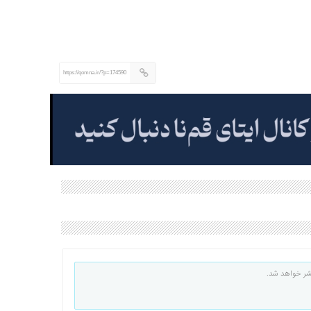
https://qomna.ir/?p=174590
شر خواهد شد.