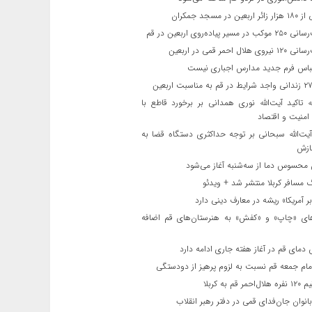
ن در مسجد جمکران
یر پیاده‌روی اربعین در قم
لال احمر قمی در اربعین
باس فرم جدید مدارس اجباری نیست
ه تاکید آیت‌الله نوری همدانی بر برخورد قاطع با
 امنیت و اقتصاد
یت‌الله‌ سبحانی بر توجه حداکثری دستگاه قضا به
ازش
حسوس دما از سه‌شنبه آغاز می‌شود
مسافر کربلا منتشر شد + ویدئو
 آمریکا» ریشه در معارف دینی دارد
ای «چاپ» و «کفش» به هنرستان‌های قم اضافه
دمای قم در آغاز هفته جاری ادامه دارد
مام جمعه قم نسبت به لزوم پرهیز از دودستگی
 قم به کربلا
نوان جان‌فدای قمی در دفتر رهبر انقلاب