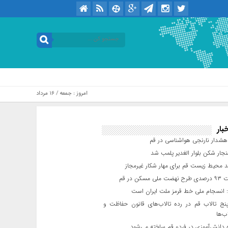
امروز : جمعه / ۱۶ مرداد / ۱۴۰۵ .::. برابر با : Friday, 7 August , 2026
بار
شدار نارنجی هواشناسی در قم
جار شکن بلوار الغدیر پلمب شد
د محیط زیست قم برای مهار شکار غیرمجاز
مسکن در قم
 انسجام ملی خط قرمز ملت ایران است
ج تالاب قم در رده تالاب‌های قانون حفاظت و
ب‌ها
 دانش‌آموزی در فردو قم ساخته می‌شود