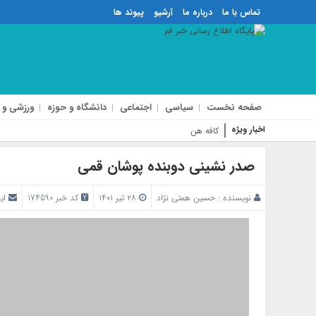
تماس با ما
درباره ما
آرشیو
پیوند ها
صفحه نخست
سیاسی
اجتماعی
دانشگاه و حوزه
ورزشی و 
اخبار ویژه
کافه هنجار شکن بلوا
صدر نشینی دوبنده پوشان قمی
نویسنده :
حسین همتی نژاد
۲۸ تیر ۱۴۰۱
کد خبر 174590
ای