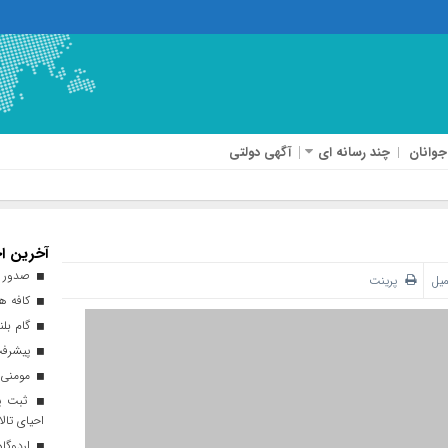
جوانان
چند رسانه ای
آگهی دولتی
آخرین اخ
صدور ه
میل
پرینت
کافه هن
گام بلن
پیشرفت ۹۳ درصدی طرح نهضت ملی 
مومنی:
ثبت پن
احیای تالا
اردوگاه