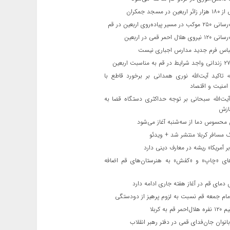
ن در مسجد جمکران
یر پیاده‌روی اربعین در قم
لال احمر قمی در اربعین
باس فرم جدید مدارس اجباری نیست
ه تاکید آیت‌الله نوری همدانی بر برخورد قاطع با
 امنیت و اقتصاد
یت‌الله‌ سبحانی بر توجه حداکثری دستگاه قضا به
ازش
حسوس دما از سه‌شنبه آغاز می‌شود
مسافر کربلا منتشر شد + ویدئو
 آمریکا» ریشه در معارف دینی دارد
ای «چاپ» و «کفش» به هنرستان‌های قم اضافه
دمای قم در آغاز هفته جاری ادامه دارد
مام جمعه قم نسبت به لزوم پرهیز از دودستگی
 قم به کربلا
نوان جان‌فدای قمی در دفتر رهبر انقلاب