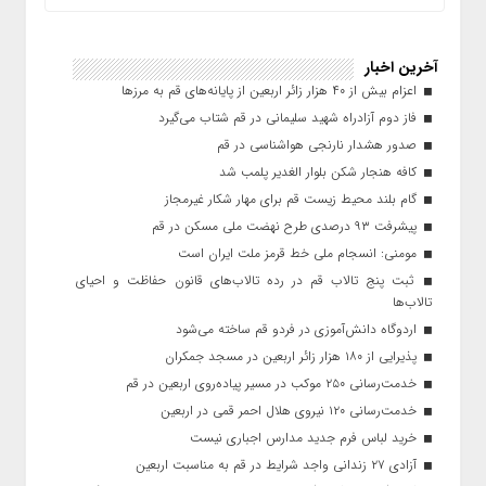
آخرین اخبار
اعزام بیش از ۴۰ هزار زائر اربعین از پایانه‌های قم به مرزها
فاز دوم آزادراه شهید سلیمانی در قم شتاب می‌گیرد
صدور هشدار نارنجی هواشناسی در قم
کافه هنجار شکن بلوار الغدیر پلمب شد
گام بلند محیط زیست قم برای مهار شکار غیرمجاز
پیشرفت ۹۳ درصدی طرح نهضت ملی مسکن در قم
مومنی: انسجام ملی خط قرمز ملت ایران است
ثبت پنج تالاب قم در رده تالاب‌های قانون حفاظت و احیای
تالاب‌ها
اردوگاه دانش‌آموزی در فردو قم ساخته می‌شود
پذیرایی از ۱۸۰ هزار زائر اربعین در مسجد جمکران
خدمت‌رسانی ۲۵۰ موکب در مسیر پیاده‌روی اربعین در قم
خدمت‌رسانی ۱۲۰ نیروی هلال احمر قمی در اربعین
خرید لباس فرم جدید مدارس اجباری نیست
آزادی ۲۷ زندانی واجد شرایط در قم به مناسبت اربعین