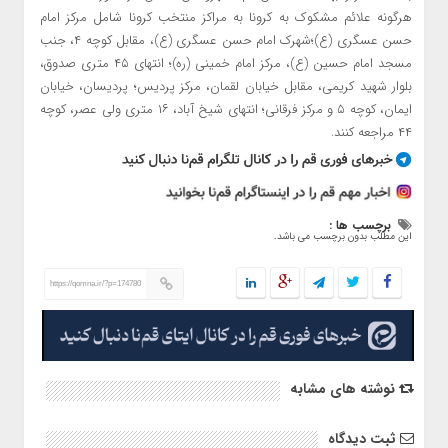
هرگونه علائم مشکوک به کرونا به مراکز منتخب کرونا شامل مرکز امام
حسن عسگری (
ع)
؛شهرک امام حسن عسگری (
ع)
، مقابل کوچه ۴، جنب
مسجد امام حسین (
ع)
، مرکز امام خمینی (ره)؛ انتهای ۴۵ متری صدوق،
بلوار شهید کریمی، مقابل خیابان لقمان، مرکز پردیس؛ پردیسان، خیابان
ایمان، کوچه ۵ و مرکز فرقانی؛ انتهای شیخ آباد، ۱۶ متری ولی عصر، کوچه
۴۴ مراجعه کنند.
برچسب ها :
این مطلب بدون برچسب می باشد.
https://qomna.ir/?p=174780
نوشته های مشابه
ثبت دیدگاه