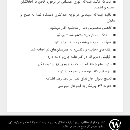
آیت‌الله تاکید آیت‌الله نوری همدانی بر برخورد قاطع با اخلالگران
امنیت و اقتصاد
تاکید آیت‌الله‌ سبحانی بر توجه حداکثری دستگاه قضا به صلح و
سازش
کاهش محسوس دما از سه‌شنبه آغاز می‌شود
نماهنگ مسافر کربلا منتشر شد + ویدئو
«مرگ بر آمریکا» ریشه در معارف دینی دارد
رشته‌های «چاپ» و «کفش» به هنرستان‌های قم اضافه شد
افزایش دمای قم در آغاز هفته جاری ادامه دارد
تاکید امام جمعه قم نسبت به لزوم پرهیز از دودستگی
اعزام تیم ۱۲۰ نفره هلال‌احمر قم به کربلا
تجمع بانوان جان‌فدای قمی در دفتر رهبر انقلاب
دعوت ۳۴ ورزشکار به اردوهای تیم ملی
تمامی حقوق مطالب برای " پایگاه اطلاع رسانی خبر قم "محفوظ است و هرگونه کپی
برداری بدون ذکر منبع ممنوع می باشد.