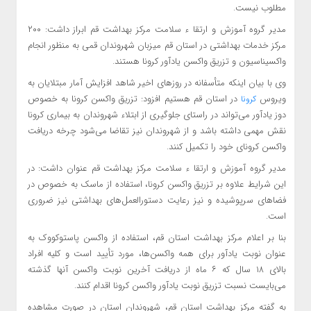
مطلوب نیست.
مدیر گروه آموزش و ارتقا
ء
سلامت مرکز بهداشت قم ابراز داشت: ۲۰۰
مرکز خدمات بهداشتی در استان قم میزبان شهروندان قمی به منظور انجام
واکسیناسیون و تزریق واکسن یادآور کرونا هستند.
وی با بیان اینکه متأسفانه در روزهای اخیر شاهد افزایش آمار مبتلایان به
ویروس
در استان قم هستیم افزود: تزریق واکسن کرونا به خصوص
کرونا
دوز یادآور می‌تواند در راستای جلوگیری از ابتلاء شهروندان به بیماری کرونا
نقش مهمی داشته باشد و از شهروندان نیز تقاضا می‌شود چرخه دریافت
واکسن
کرونای
خود را تکمیل کنند.
مدیر گروه آموزش و ارتقا
ء
سلامت مرکز بهداشت قم عنوان داشت: در
این شرایط علاوه بر تزریق واکسن کرونا، استفاده از ماسک به خصوص در
فضاهای سرپوشیده و نیز رعایت دستورالعمل‌های بهداشتی نیز ضروری
است.
بنا بر اعلام مرکز بهداشت استان قم، استفاده از واکسن
پاستوکووک
به
عنوان نوبت یادآور برای همه واکسن‌ها، مورد تأیید است و کلیه افراد
بالای ۱۸ سال که ۶ ماه از دریافت آخرین نوبت واکسن آنها گذشته
می‌بایست نسبت تزریق نوبت یادآور واکسن کرونا اقدام کنند.
به گفته مرکز بهداشت استان قم، شهروندان استان در صورت مشاهده