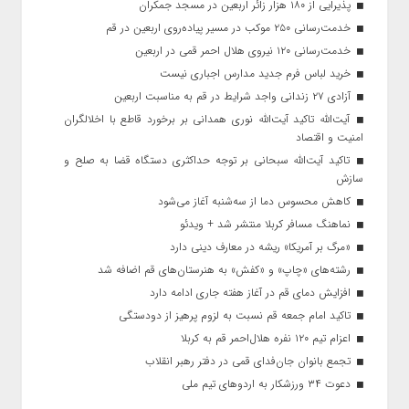
پذیرایی از ۱۸۰ هزار زائر اربعین در مسجد جمکران
خدمت‌رسانی ۲۵۰ موکب در مسیر پیاده‌روی اربعین در قم
خدمت‌رسانی ۱۲۰ نیروی هلال احمر قمی در اربعین
خرید لباس فرم جدید مدارس اجباری نیست
آزادی ۲۷ زندانی واجد شرایط در قم به مناسبت اربعین
آیت‌الله تاکید آیت‌الله نوری همدانی بر برخورد قاطع با اخلالگران
امنیت و اقتصاد
تاکید آیت‌الله‌ سبحانی بر توجه حداکثری دستگاه قضا به صلح و
سازش
کاهش محسوس دما از سه‌شنبه آغاز می‌شود
نماهنگ مسافر کربلا منتشر شد + ویدئو
«مرگ بر آمریکا» ریشه در معارف دینی دارد
رشته‌های «چاپ» و «کفش» به هنرستان‌های قم اضافه شد
افزایش دمای قم در آغاز هفته جاری ادامه دارد
تاکید امام جمعه قم نسبت به لزوم پرهیز از دودستگی
اعزام تیم ۱۲۰ نفره هلال‌احمر قم به کربلا
تجمع بانوان جان‌فدای قمی در دفتر رهبر انقلاب
دعوت ۳۴ ورزشکار به اردوهای تیم ملی