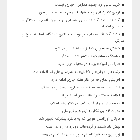
خرید لباس فرم جدید مدارس اجباری نیست
آزادی ۲۷ زندانی واجد شرایط در قم به مناسبت اربعین
آیت‌الله تاکید آیت‌الله نوری همدانی بر برخورد قاطع با اخلالگران
امنیت و اقتصاد
تاکید آیت‌الله‌ سبحانی بر توجه حداکثری دستگاه قضا به صلح و
سازش
کاهش محسوس دما از سه‌شنبه آغاز می‌شود
نماهنگ مسافر کربلا منتشر شد + ویدئو
«مرگ بر آمریکا» ریشه در معارف دینی دارد
رشته‌های «چاپ» و «کفش» به هنرستان‌های قم اضافه شد
افزایش دمای قم در آغاز هفته جاری ادامه دارد
تاکید امام جمعه قم نسبت به لزوم پرهیز از دودستگی
اعزام تیم ۱۲۰ نفره هلال‌احمر قم به کربلا
تجمع بانوان جان‌فدای قمی در دفتر رهبر انقلاب
دعوت ۳۴ ورزشکار به اردوهای تیم ملی
ناوگان اورژانس هوایی قم به بالگرد پیشرفته تجهیز شد
وزش باد شدید و گردوخاک دوباره در راه قم است
زیرسازی باند فرودگاه قم پاییز امسال به اتمام می‌رسد