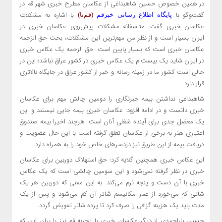
در همین خصوص حسین شاهبداغی از عکاسان مطرح خبری شهر قم در
گفت‌وگو با
با اشاره به مشکلات
پایگاه اطلاع رسانی خبرقم
(قم‌نا)
عکاسان خبری گفت: متاسفانه مشکلات پیش‌روی عکاسان خبری در
ایران بسیار است و از نظر من مهم‌ترین این مشکلات، بحث حق الزحمه
عکاسان خبری است که بسیار پایین است. حق الزحمه یک عکاس خبری
در ایران شاید یک بیست‌ام یک عکاس خبری در کشور عراق نباشد؛ این در
حالی است کشور ما در زمینه رسانه و خبر از کشور عراق در جایگاه بالاتری
قرار دارد.
شاهبداغی نداشتن بیمه خبرنگاری را دومین چالش مهم برای عکاسان
خبری دانست و در ادامه افزود: عکاسان خبری بیمه جایی نیستند و این
یک معضل جدی برای آینده شغلی آنان است. هرچند اخیرا بیمه صندوق
اعتباری هنر به برخی از عکاسان تعلق گرفته است با این حال عضویت و
دریافت بیمه از این طریق نیز دردسرهای خاص خود را به همراه دارد.
این عکاس خبری همچنین گلایه کرد: حق استهلاک دوربین برای عکاسان
خبری در نظر گرفته نمی‌شود و این سومین چالشی است که یک عکاس
خبری با آن دست و پنجه نرم می‌کند. به این معنی که دوربین هر یک
شاتی که می‌خورد از عمر مکانیسم شاتر آن کم می‌شود و پس از یک
مدت باید یک هزینه گزافی را صرف کرد تا پرده شاتر تعویض گردد.
حسین یاراحمدی از دیگر عکاسان خبری با تجربه قم نیز با بیان این که