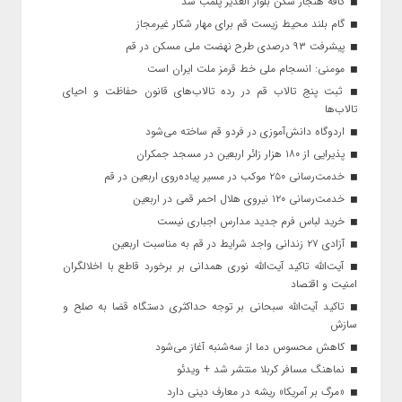
کافه هنجار شکن بلوار الغدیر پلمب شد
گام بلند محیط زیست قم برای مهار شکار غیرمجاز
پیشرفت ۹۳ درصدی طرح نهضت ملی مسکن در قم
مومنی: انسجام ملی خط قرمز ملت ایران است
ثبت پنج تالاب قم در رده تالاب‌های قانون حفاظت و احیای
تالاب‌ها
اردوگاه دانش‌آموزی در فردو قم ساخته می‌شود
پذیرایی از ۱۸۰ هزار زائر اربعین در مسجد جمکران
خدمت‌رسانی ۲۵۰ موکب در مسیر پیاده‌روی اربعین در قم
خدمت‌رسانی ۱۲۰ نیروی هلال احمر قمی در اربعین
خرید لباس فرم جدید مدارس اجباری نیست
آزادی ۲۷ زندانی واجد شرایط در قم به مناسبت اربعین
آیت‌الله تاکید آیت‌الله نوری همدانی بر برخورد قاطع با اخلالگران
امنیت و اقتصاد
تاکید آیت‌الله‌ سبحانی بر توجه حداکثری دستگاه قضا به صلح و
سازش
کاهش محسوس دما از سه‌شنبه آغاز می‌شود
نماهنگ مسافر کربلا منتشر شد + ویدئو
«مرگ بر آمریکا» ریشه در معارف دینی دارد