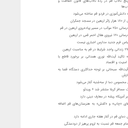
ج تالاب قم در رده تالاب‌های قانون حفاظت و
ب‌ها
 دانش‌آموزی در فردو قم ساخته می‌شود
ن در مسجد جمکران
یر پیاده‌روی اربعین در قم
لال احمر قمی در اربعین
باس فرم جدید مدارس اجباری نیست
ه تاکید آیت‌الله نوری همدانی بر برخورد قاطع با
 امنیت و اقتصاد
یت‌الله‌ سبحانی بر توجه حداکثری دستگاه قضا به
ازش
حسوس دما از سه‌شنبه آغاز می‌شود
مسافر کربلا منتشر شد + ویدئو
 آمریکا» ریشه در معارف دینی دارد
ای «چاپ» و «کفش» به هنرستان‌های قم اضافه
دمای قم در آغاز هفته جاری ادامه دارد
مام جمعه قم نسبت به لزوم پرهیز از دودستگی