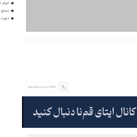
اعزام تیم ۱۲۰ نفره هلال‌احمر
تجمع با
دعوت ۳۴ ورزشکار به اردوهای تیم مل
https://qomna.ir/?p=178164