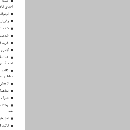
ثبت پن
احیای تالا
اردوگاه
پذیرایی از ۱۸۰ هزار زائر اربعی
خدمت‌رسانی ۲۵۰ موکب در مس
خدمت‌رسانی ۱۲۰ نیروی ه
خرید ل
آزادی ۲۷ زندانی واجد شرایط در قم به مناسبت اربعین
آیت‌الل
اخلالگران
تاکید آ
صلح و س
کاهش م
نماهنگ 
«مرگ بر
رشته‌ه
شد
افزایش 
تاکید ا