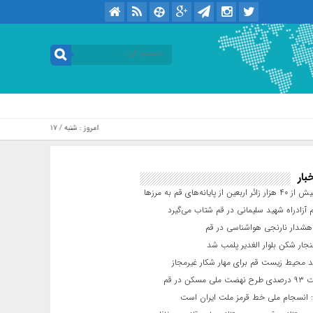
امروز : شنبه / ۱۷ مرداد / ۱۴۰۵ .::. برابر با : Saturday, 8 August , 2026
بار
عین از پایانه‌های قم به مرزها
 آزادراه شهید سلیمانی در قم شتاب می‌گیرد
شدار نارنجی هواشناسی در قم
جار شکن بلوار الغدیر پلمب شد
د محیط زیست قم برای مهار شکار غیرمجاز
مسکن در قم
 انسجام ملی خط قرمز ملت ایران است