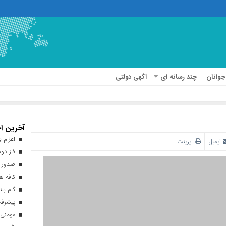
جوانان
چند رسانه ای
آگهی دولتی
آخرین اخ
اعزام بیش از ۴۰ هزار زائر ارب
ایمیل
پرینت
فاز دوم
صدور ه
کافه هن
گام بلن
پیشرفت ۹۳ درصدی طرح نهضت ملی 
مومنی: