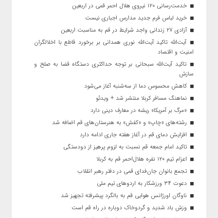
خدمت‌رسانی ۱۲۰ نیروی هلال احمر قمی در اربعین
خرید لباس فرم جدید مدارس اجباری نیست
آزادی ۲۷ زندانی واجد شرایط در قم به مناسبت اربعین
آیت‌الله تاکید آیت‌الله نوری همدانی بر برخورد قاطع با اخلالگران
امنیت و اقتصاد
تاکید آیت‌الله‌ سبحانی بر توجه حداکثری دستگاه قضا به صلح و
سازش
کاهش محسوس دما از سه‌شنبه آغاز می‌شود
نماهنگ مسافر کربلا منتشر شد + ویدئو
«مرگ بر آمریکا» ریشه در معارف دینی دارد
رشته‌های «چاپ» و «کفش» به هنرستان‌های قم اضافه شد
افزایش دمای قم در آغاز هفته جاری ادامه دارد
تاکید امام جمعه قم نسبت به لزوم پرهیز از دودستگی
اعزام تیم ۱۲۰ نفره هلال‌احمر قم به کربلا
تجمع بانوان جان‌فدای قمی در دفتر رهبر انقلاب
دعوت ۳۴ ورزشکار به اردوهای تیم ملی
ناوگان اورژانس هوایی قم به بالگرد پیشرفته تجهیز شد
وزش باد شدید و گردوخاک دوباره در راه قم است