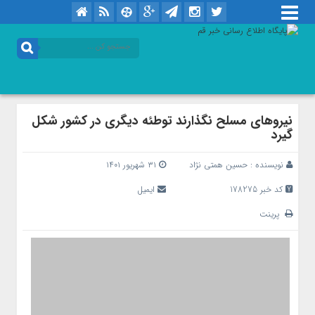
نیروهای مسلح نگذارند توطئه دیگری در کشور شکل
گیرد
نویسنده :
حسین همتی نژاد
۳۱ شهریور ۱۴۰۱
کد خبر 178275
ایمیل
پرینت