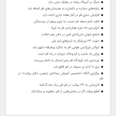
«مرگ بر آمریکا» ریشه در معارف دینی دارد
رشته‌های «چاپ» و «کفش» به هنرستان‌های قم اضافه شد
افزایش دمای قم در آغاز هفته جاری ادامه دارد
تاکید امام جمعه قم نسبت به لزوم پرهیز از دودستگی
اعزام تیم ۱۲۰ نفره هلال‌احمر قم به کربلا
تجمع بانوان جان‌فدای قمی در دفتر رهبر انقلاب
دعوت ۳۴ ورزشکار به اردوهای تیم ملی
ناوگان اورژانس هوایی قم به بالگرد پیشرفته تجهیز شد
وزش باد شدید و گردوخاک دوباره در راه قم است
زیرسازی باند فرودگاه قم پاییز امسال به اتمام می‌رسد
برق ۱۰ اداره پر مصرف در قم قطع شد
برگزاری کارگاه تخصصی آموزش رسانه‌ای اربعینی «قرار روایت» در
قم
گازرسانی به ۳۴ موکب در قم طی یک ماه گذشته
قطع موقت گاز در بخش‌هایی از قم، جعفریه و مبارک‌آباد