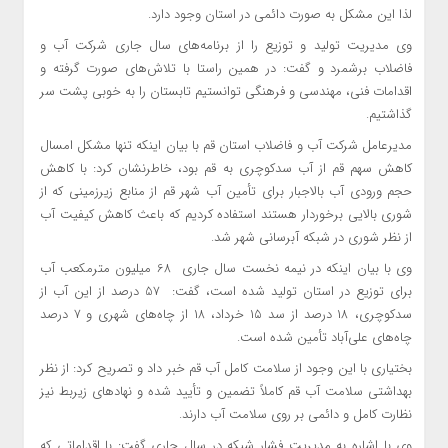
لذا این مشکل
به صورت
دائمی در استان وجود دارد.
وی مدیریت تولید و توزیع را از برنامه‌های سال جاری شرکت آب و
فاضلاب برشمرد و گفت: در همین راستا با تلاش‌های صورت گرفته و
اقدامات فنی، مهندسی و فرهنگی توانستیم تابستان را به
خوبی
پشت سر
گذاشتیم.
مدیرعامل شرکت آب و فاضلاب استان قم با بیان اینکه تنها مشکل امسال
کاهش سهم قم از آب سدکوچری به قم بود، خاطرنشان کرد: با کاهش
حجم ورودی آب بالاجبار برای تأمین آب شهر قم از منابع زیرزمینی که از
شوری بالایی برخوردار هستند استفاده کردیم که باعث کاهش کیفیت آب
از نظر شوری در شبکه آبرسانی شهر شد.
وی با بیان اینکه در نیمه نخست سال جاری 68 میلیون مترمکعب آب
برای توزیع در استان تولید شده است، گفت: 57 درصد از این آب از
سدکوچری، ۱۸ درصد از سد ۱۵ خرداد، ۱۸ از چاه‌های شهری و ۷ درصد
چاه‌های علی‌آباد تأمین شده است.
بختیاری با این وجود از سلامت کامل آب قم خبر داد و تصریح کرد: از نظر
بهداشتی سلامت آب قم کاملاً تضمین و تأیید شده و نهادهای زیربط نیز
نظارت کامل و دائمی بر روی سلامت آب دارند.
وی با اشاره به مدیریت فشار شبکه در سال جاری گفت: با اقداماتی که