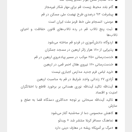
گام بلند محیط زیست قم برای مهار شکار غیرمجاز
پیشرفت ۹۳ درصدی طرح نهضت ملی مسکن در قم
مومنی: انسجام ملی خط قرمز ملت ایران است
ثبت پنج تالاب قم در رده تالاب‌های قانون حفاظت و احیای
تالاب‌ها
اردوگاه دانش‌آموزی در فردو قم ساخته می‌شود
پذیرایی از ۱۸۰ هزار زائر اربعین در مسجد جمکران
خدمت‌رسانی ۲۵۰ موکب در مسیر پیاده‌روی اربعین در قم
خدمت‌رسانی ۱۲۰ نیروی هلال احمر قمی در اربعین
خرید لباس فرم جدید مدارس اجباری نیست
آزادی ۲۷ زندانی واجد شرایط در قم به مناسبت اربعین
آیت‌الله تاکید آیت‌الله نوری همدانی بر برخورد قاطع با اخلالگران
امنیت و اقتصاد
تاکید آیت‌الله‌ سبحانی بر توجه حداکثری دستگاه قضا به صلح و
سازش
کاهش محسوس دما از سه‌شنبه آغاز می‌شود
نماهنگ مسافر کربلا منتشر شد + ویدئو
«مرگ بر آمریکا» ریشه در معارف دینی دارد