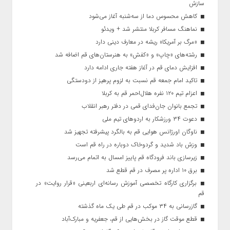
سازش
کاهش محسوس دما از سه‌شنبه آغاز می‌شود
نماهنگ مسافر کربلا منتشر شد + ویدئو
«مرگ بر آمریکا» ریشه در معارف دینی دارد
رشته‌های «چاپ» و «کفش» به هنرستان‌های قم اضافه شد
افزایش دمای قم در آغاز هفته جاری ادامه دارد
تاکید امام جمعه قم نسبت به لزوم پرهیز از دودستگی
اعزام تیم ۱۲۰ نفره هلال‌احمر قم به کربلا
تجمع بانوان جان‌فدای قمی در دفتر رهبر انقلاب
دعوت ۳۴ ورزشکار به اردوهای تیم ملی
ناوگان اورژانس هوایی قم به بالگرد پیشرفته تجهیز شد
وزش باد شدید و گردوخاک دوباره در راه قم است
زیرسازی باند فرودگاه قم پاییز امسال به اتمام می‌رسد
برق ۱۰ اداره پر مصرف در قم قطع شد
برگزاری کارگاه تخصصی آموزش رسانه‌ای اربعینی «قرار روایت» در
قم
گازرسانی به ۳۴ موکب در قم طی یک ماه گذشته
قطع موقت گاز در بخش‌هایی از قم، جعفریه و مبارک‌آباد