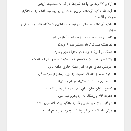
آزادی ۲۷ زندانی واجد شرایط در قم به مناسبت اربعین
آیت‌الله تاکید آیت‌الله نوری همدانی بر برخورد قاطع با اخلالگران
امنیت و اقتصاد
تاکید آیت‌الله‌ سبحانی بر توجه حداکثری دستگاه قضا به صلح و
سازش
کاهش محسوس دما از سه‌شنبه آغاز می‌شود
نماهنگ مسافر کربلا منتشر شد + ویدئو
«مرگ بر آمریکا» ریشه در معارف دینی دارد
رشته‌های «چاپ» و «کفش» به هنرستان‌های قم اضافه شد
افزایش دمای قم در آغاز هفته جاری ادامه دارد
تاکید امام جمعه قم نسبت به لزوم پرهیز از دودستگی
اعزام تیم ۱۲۰ نفره هلال‌احمر قم به کربلا
تجمع بانوان جان‌فدای قمی در دفتر رهبر انقلاب
دعوت ۳۴ ورزشکار به اردوهای تیم ملی
ناوگان اورژانس هوایی قم به بالگرد پیشرفته تجهیز شد
وزش باد شدید و گردوخاک دوباره در راه قم است