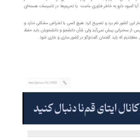
 آیا کمبود دارو به خاطر فناوری ماست یا تحریم‌ها. در تاسیسات هسته‌ای
ر این کشور نام برد و تصریح کرد: ‌هیچ کسی با اعتراض مشکلی ندارد و
س از سخنرانی پیش نمی‌آید ولی شأن دانشجو و دانشجویان باید حفظ
م. معقتدیم که باید گفتمان گفت‌وگو در کشور ساری و جاری شود.
https://qomna.ir/?p=179333