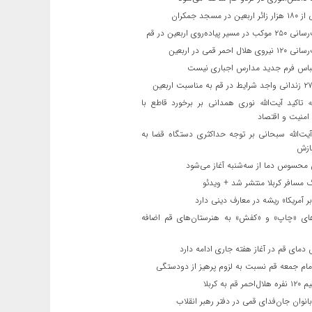
ن در مسجد جمکران
یر پیاده‌روی اربعین در قم
لال احمر قمی در اربعین
باس فرم جدید مدارس اجباری نیست
ه تاکید آیت‌الله نوری همدانی بر برخورد قاطع با
 امنیت و اقتصاد
یت‌الله‌ سبحانی بر توجه حداکثری دستگاه قضا به
ازش
حسوس دما از سه‌شنبه آغاز می‌شود
مسافر کربلا منتشر شد + ویدئو
 آمریکا» ریشه در معارف دینی دارد
ای «چاپ» و «کفش» به هنرستان‌های قم اضافه
دمای قم در آغاز هفته جاری ادامه دارد
مام جمعه قم نسبت به لزوم پرهیز از دودستگی
 قم به کربلا
نوان جان‌فدای قمی در دفتر رهبر انقلاب