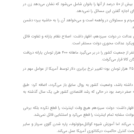
بهادری جهرمی تصریح کرد: از مجموع ۳ میلیون و ۲۰۰ هزار دانشجو ، بیش از ۵۰ درصد از آنها را بانوان شامل می‌شود که نشان می‌دهد زن در
ای اجازه گفتن این مسائل را نمی‌دهد.
دم و مسئولان در واهمه است و می‌خواهد آن را به حاشیه ببرد؛ دشمن
.
لت در دولت سیزدهم، اظهار داشت: اصلاح نظام یارانه و تفاوت قائل
ز رویکرد عدالت محوری دولت مستقر است.
بهادری جهرمی ادامه داد: سه دهک آخر جامعه که بیش از ۲۴ میلیون نفر از جمعیت کشور را در بر می‌گیرد ماهانه ۴۰۰ هزار تومان یارانه دریافت
ان کالا قرار می‌گرفت.
وی همچنین بیان کرد: دولت وقتی روی کار آمد که نرخ دلار افزون بر ۲۵ هزار تومان بود؛ تغییر نرخ برابری دلار توسط آمریکا از عوامل مهم در
د اقتصادی کشور ادامه داشته باشد، وضعیت کشور به روال سابق باز می‌گردد، اضافه کرد: طبق
لی و جهانی رشد اقتصادی کشور در دهه ۹۰ نزدیک به صفر درصد بود در حالی که رشد اقتصادی کشور طی یک سال گذشته به
اظهار داشت: دولت سیزدهم هیچ وقت اینترنت را قطع نکرده بلکه برخی
ادث مشابه تمام اینترنت را قطع می‌کرد و استثنایی قائل نمی‌شد.
ف می‌کند اما آموزش شیوه کوکتل‌مولوتوف، پاره شدن گلوی سرباز و سایر
ت کنترل حاکمیت دیکتاتوری آمریکا عمل می‌‌کند.