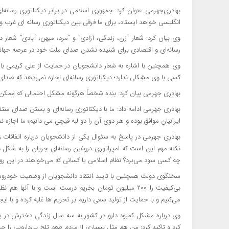
بهادری‌جهرمی عنوان کرد: جمهوری اسلامی در برابر دیکتاتوری رسانه‌ا
انگلیسی خواهد ایستاد، برای ما فرقی بین دیکتاتوری رسانه ای غرب و
وی بیان کرد: شعار “زن، زندگی، آزادی” و “مرد، میهن، آبادی” شعار 
رسانه‌ای و اقتصادی برای شنیده نشدن صدای ملت خود در عرصه جهانی
وی همچنین با اشاره به شعار دانشجویان در حمایت از علی کریمی بازی
کسی با وی مشکلی ندارد؛ دیکتاتوری رسانه‌ای اجازه نمی‌دهد که صد
بهادری جهرمی بیان کرد: بنده شخصاً هرگونه مشکل احتمالی که ممکن ا
بهادری جهرمی ادامه داد: ما با دیکتاتوری رسانه‌ای و بستن صدای من
ایرانیان موافق بوده و هر دوی آن را دو لبه قیچی می دانیم؛ ما اجازه ن
بهادری جهرمی در پاسخ به سئوال یکی از دانشجویان درباره ‌اتفاقات 
نکته مهم این است که ‌امپراتوری دروغین رسانه‌ای جریان را به شکل
چه کسی سود می‌برد؟ نظام اسلامی یا کسانی که می‌خواهند در این روز
سخنگوی دولت همچنین با تایید انتقاد دانشجویان از وضعیت خودروس
بی‌کیفیت را ۲۰۰ میلیون تومان بخریم درست است و با آنها
می‌کنیم و با حمایت از تولید سعی داریم بر تحریم ها غلبه کرده و با ایج
وی درباره مشکل کمبود دارو در کشور به سه سال زندگی دخترش در
کرد و تاکید کرد: ‌من هم مثل بسیاری از مردم طعم تلخ بی‌دارویی را چ