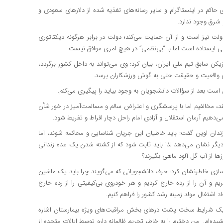
ی حاکم در اینستاگرام و سایر رسانه‌های تغذیه شده از دلارهای سعودی و
 شرق وجود ندارد.
دولت نیز است و از آن حمایت می‌کند؛ دولت در برابر هرگونه دیکتاتوری
 ایستاده است اما با “بی‌نظمی” در هیچ امری موافق نیست.
کن سابق تیم ملی ایران، بیان کرد: وی می‌تواند به داخل کشور برگردد،
ای واقعیت و حقیقت حتی به گوش ورزشکاران برسد.
ست بعد از سؤالات دانشجویان به وجود بیاید را پیگیری می‌کنم.
تقد، مخالفیم اما با پرسشگری و اعتراض سالم و مسالمت‌آمیز در خور شأن
می‌دهیم آرمان استقلال و آزادی امام راحل دچار افراط و تفریط شود.
زندان اوین گفت: ‌باید خاطیان این جریان شناسایی و محاکمه شوند، اما
 دیگر نشان می‌دهد لذا باید ثابت شود که از کشته شدن یک عده زندانی
ها از آب گل آلود ماهی بگیرند؟
ازی خاطرنشان کرد: حرف دانشجویانی که می‌گویند چرا باید یک ماشین
 هم نظریم و آن را از رده خارج کردیم و هر خودروی بی‌کیفیتی را از رده خارج
اد اشتغال مولد زمینه رشد کشور را فراهم کنیم.
 یک شرایط سخت پشت درهای بخش مراقبت‌های ویژه بیمارستان اشاره
شیده‌ام. من دخترم را به خاطر تحریم ظالمانه دارو توسط ایالات متحده از