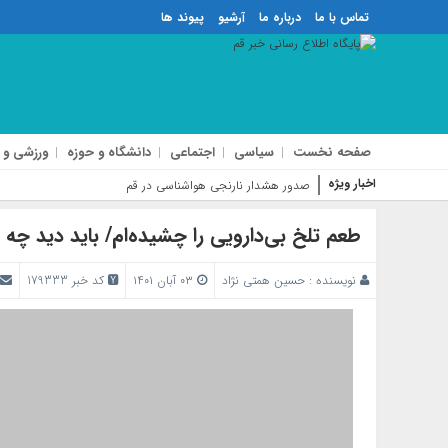
تماس با ما
درباره ما
آرشیو
پیوند ها
صفحه نخست
سیاسی
اجتماعی
دانشگاه و حوزه
ورزشی و 
اخبار ویژه
کافه هنجار شکن بلو
طعم تلخ بی‌دارویی را چشیده‌ام/ باید دید چه 
نویسنده :
حسین همتی نژاد
۰۳ آبان ۱۴۰۱
کد خبر 179333