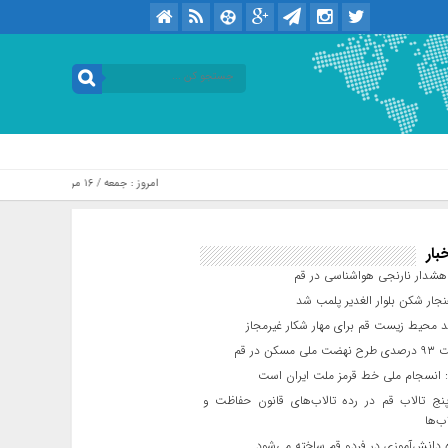
امروز : جمعه / ۱۶ مرداد / ۱۴۰۵ .::. برابر با : Friday, 7 August , 2026
بار
شدار نارنجی هواشناسی در قم
جار شکن بلوار الغدیر پلمب شد
د محیط زیست قم برای مهار شکار غیرمجاز
مسکن در قم
 انسجام ملی خط قرمز ملت ایران است
ج تالاب قم در رده تالاب‌های قانون حفاظت و
ب‌ها
 دانش‌آموزی در فردو قم ساخته می‌شود