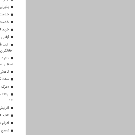
پذیرایی از ۱۸۰ هزار زائر اربعی
خدمت‌رسانی ۲۵۰ موکب در مس
خدمت‌رسانی ۱۲۰ نیروی ه
خرید ل
آزادی ۲۷ زندانی واجد شرایط در قم به مناسبت اربعین
آیت‌الل
اخلالگران
تاکید آ
صلح و س
کاهش م
نماهنگ 
«مرگ بر
رشته‌ه
شد
افزایش 
تاکید ا
اعزام تیم ۱۲۰ نفره هلال‌احمر
تجمع با