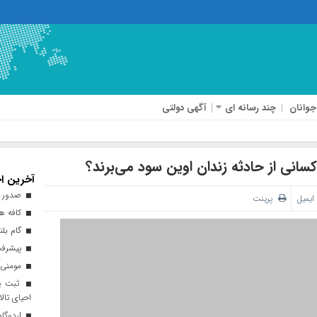
جوانان
چند رسانه ای
آگهی دولتی
کسانی از حادثه زندان اوین سود می‌برند؟
آخرین اخ
صدور ه
ایمیل
پرینت
کافه هن
گام بلن
پیشرفت ۹۳ درصدی طرح نهضت ملی 
مومنی:
ثبت پن
احیای تالا
اردوگاه