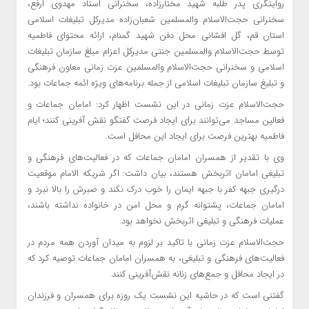
روایتگری پدر طلبه شهید مختارزاده، سخنرانی استاد مهدوی
ارفع
،
سخنرانی حجت‌الاسلام والمسلمین شعبان‌زاده مدیرکل تبلیغات اسلامی
استان قم، گل افشانی محل دفن شهید گمنام، ارائه محتوای فاطمیه
توسط حجت‌الاسلام والمسلمین جنتی مدیرکل اعزام مبلغ سازمان تبلیغات
اسلامی و سخنرانی حجت‌الاسلام والمسلمین عزت زمانی معاون فرهنگی
و تبلیغ سازمان تبلیغات اسلامی از جمله برنامه‌های ویژه ائمه جماعات بود.
حجت‌الاسلام عزت زمانی در این نشست اظهار کرد: امامان جماعات و
فعالین مساجد می‌توانند برای ایجاد فرصت گفتگو نقش آفرینی کنند؛ ایام
فاطمیه بهترین فرصت برای ایجاد این محافل است.
وی با تقدیر از همسران امامان جماعات که در فعالیت‌های فرهنگی و
تبلیغی امامان اثربخش هستند، بیان داشت: اگر
شریکه
الامام
موقعیت
درگیری جبهه کفر با جبهه ایمان را خوب درک نکند و صبرش را بالا نبرد و
امامان جماعات، پشتوانه گرم و محل امن در خانواده نداشته باشند،
عملیات فرهنگی و تبلیغی اثربخش نخواهد بود.
حجت‌الاسلام عزت زمانی با تاکید بر لزوم به میدان آوردن همه مردم در
فعالیت‌های فرهنگی و تبلیغی، به همسران امامان جماعات توصیه کرد که
در ایجاد محافل و جمع‌های زنانه نقش‌آفرینی کنند.
گفتنی است که در حاشیه این نشست یک روزه برای همسران و فرزندان