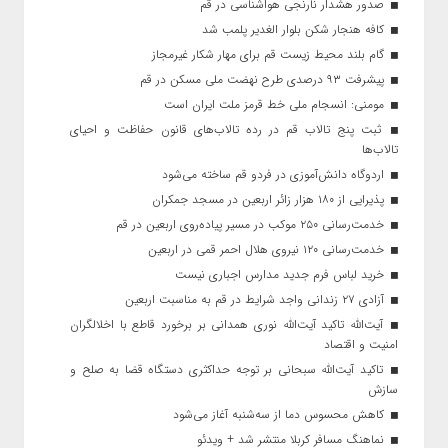
صدور هشدار نارنجی هواشناسی در قم
کافه هنجار شکن بلوار الغدیر پلمب شد
گام بلند محیط زیست قم برای مهار شکار غیرمجاز
پیشرفت ۹۳ درصدی طرح نهضت ملی مسکن در قم
مومنی: انسجام ملی خط قرمز ملت ایران است
ثبت پنج تالاب قم در رده تالاب‌های قانون حفاظت و احیای
تالاب‌ها
اردوگاه دانش‌آموزی در فردو قم ساخته می‌شود
پذیرایی از ۱۸۰ هزار زائر اربعین در مسجد جمکران
خدمت‌رسانی ۲۵۰ موکب در مسیر پیاده‌روی اربعین در قم
خدمت‌رسانی ۱۲۰ نیروی هلال احمر قمی در اربعین
خرید لباس فرم جدید مدارس اجباری نیست
آزادی ۲۷ زندانی واجد شرایط در قم به مناسبت اربعین
آیت‌الله تاکید آیت‌الله نوری همدانی بر برخورد قاطع با اخلالگران
امنیت و اقتصاد
تاکید آیت‌الله‌ سبحانی بر توجه حداکثری دستگاه قضا به صلح و
سازش
کاهش محسوس دما از سه‌شنبه آغاز می‌شود
نماهنگ مسافر کربلا منتشر شد + ویدئو