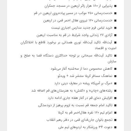
پذیرایی از ۱۸۰ هزار زائر اربعین در مسجد جمکران
خدمت‌رسانی ۲۵۰ موکب در مسیر پیاده‌روی اربعین در قم
خدمت‌رسانی ۱۲۰ نیروی هلال احمر قمی در اربعین
خرید لباس فرم جدید مدارس اجباری نیست
آزادی ۲۷ زندانی واجد شرایط در قم به مناسبت اربعین
آیت‌الله تاکید آیت‌الله نوری همدانی بر برخورد قاطع با اخلالگران
امنیت و اقتصاد
تاکید آیت‌الله‌ سبحانی بر توجه حداکثری دستگاه قضا به صلح و
سازش
کاهش محسوس دما از سه‌شنبه آغاز می‌شود
نماهنگ مسافر کربلا منتشر شد + ویدئو
«مرگ بر آمریکا» ریشه در معارف دینی دارد
رشته‌های «چاپ» و «کفش» به هنرستان‌های قم اضافه شد
افزایش دمای قم در آغاز هفته جاری ادامه دارد
تاکید امام جمعه قم نسبت به لزوم پرهیز از دودستگی
اعزام تیم ۱۲۰ نفره هلال‌احمر قم به کربلا
تجمع بانوان جان‌فدای قمی در دفتر رهبر انقلاب
دعوت ۳۴ ورزشکار به اردوهای تیم ملی