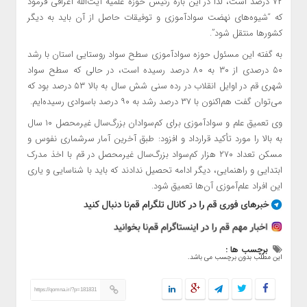
۷۲ درصد است، لذا در این‌ باره رئیس حوزه علمیه آیت‌الله اعرافی فرمود
که “شیوه‌های نهضت سوادآموزی و توفیقات حاصل از آن باید به دیگر
کشورها منتقل شود”.
به گفته‌ این مسئول حوزه سوادآموزی سطح سواد روستایی استان با رشد
۵۰ درصدی از ۳۰ به ۸۰ درصد رسیده است، در حالی‌ که سطح سواد
شهری قم در اوایل انقلاب در رده‌ سنی شش سال به بالا ۵۳ درصد بود که
می‌توان گفت هم‌اکنون با ۳۷ درصد رشد به ۹۰ درصد باسوادی رسیده‌ایم.
وی تعمیق علم و سوادآموزی برای کم‌سوادان بزرگ‌سال غیرمحصل ۱۰ سال
به بالا را مورد تأکید قرارداد و افزود: طبق آخرین آمار سرشماری نفوس و
مسکن تعداد ۲۷۰ هزار کم‌سواد بزرگ‌سال غیرمحصل در قم با اخذ مدرک
ابتدایی و راهنمایی، دیگر ادامه تحصیل ندادند که باید با شناسایی و یاری
این افراد علم‌آموزی آن‌ها تعمیق شود.
برچسب ها :
این مطلب بدون برچسب می باشد.
https://qomna.ir/?p=181831