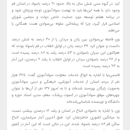
کرد: در گروه سنی شش سال به بالا، حدود ۹۱ درصد باسواد در استان قم
وجود دارد با همه این‌ها باید به نهضت سوادآموزی توجه ویژه‌ای شود و
در برنامه‌ هفتم توسعه مورد حمایت خاص دولت و مجلس شورای
اسلامی قرار گیرد، چرا که ریشه‌کنی مقوله‌ بی‌سوادی همت همگانی را
می‌طلبد.
وی فاصله‌ بی‌سوادی بین زنان و مردان را از ۳۰ درصد به شش درصد
دانست و عنوان کرد: ۳۴ درصد زنان در اوایل انقلاب در قم باسواد بودند که
هم‌اکنون این میزان باسوادی با ۵۳ درصد رشد به ۸۷ درصد رسیده است
و از ۶۴ درصد باسوادی مردان در اوایل انقلاب با رشد ۹ درصدی، این آمار
به ۹۳ درصد رسیده است.
قاسمی‌نیا با اشاره به انواع خدمات معاونت سوادآموزی گفت: ۴۲۵ هزار
نفر از مردم استان از خدمات آموزشی، فرهنگی و دینی سوادآموزی
به‌صورت رایگان بهره‌مند شده‌اند و تا به امروز ۱۳۷ نفر از آن‌ها با عنوان
چهره‌های موفق سوادآموزی در کسوت پزشک، معلم، مدیر، استاد حوزه و
دانشگاه و نویسنده شناسایی‌شده‌اند.
وی با اشاره به باسوادی اتباع در استان و رشد ۱۲ درصدی بیشتر، نسبت
به میانگین کشوری خاطرنشان کرد: طبق آخرین آمار سرشماری، اتباع
ساکن قم ۸۴ درصد باسواد شدند این در حالی است که این آمار در کشور