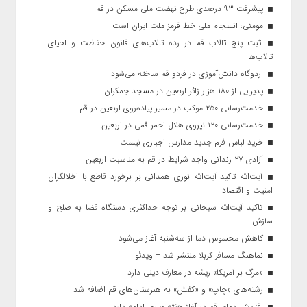
پیشرفت ۹۳ درصدی طرح نهضت ملی مسکن در قم
مومنی: انسجام ملی خط قرمز ملت ایران است
ثبت پنج تالاب قم در رده تالاب‌های قانون حفاظت و احیای
تالاب‌ها
اردوگاه دانش‌آموزی در فردو قم ساخته می‌شود
پذیرایی از ۱۸۰ هزار زائر اربعین در مسجد جمکران
خدمت‌رسانی ۲۵۰ موکب در مسیر پیاده‌روی اربعین در قم
خدمت‌رسانی ۱۲۰ نیروی هلال احمر قمی در اربعین
خرید لباس فرم جدید مدارس اجباری نیست
آزادی ۲۷ زندانی واجد شرایط در قم به مناسبت اربعین
آیت‌الله تاکید آیت‌الله نوری همدانی بر برخورد قاطع با اخلالگران
امنیت و اقتصاد
تاکید آیت‌الله‌ سبحانی بر توجه حداکثری دستگاه قضا به صلح و
سازش
کاهش محسوس دما از سه‌شنبه آغاز می‌شود
نماهنگ مسافر کربلا منتشر شد + ویدئو
«مرگ بر آمریکا» ریشه در معارف دینی دارد
رشته‌های «چاپ» و «کفش» به هنرستان‌های قم اضافه شد
افزایش دمای قم در آغاز هفته جاری ادامه دارد