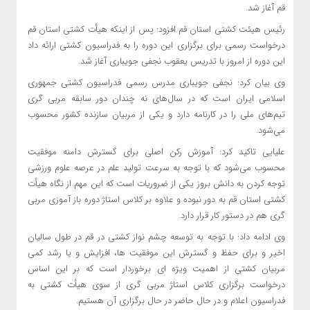
قم آغاز شد.
رئیس هیئت کشتی استان قم افزود: پس از اینکه هیأت کشتی استان قم
درخواست رسمی برای برگزاری این دوره را به فدراسیون کشتی ارائه داد
این دوره از امروز با تدریس یعقوب نجفی جویباری آغاز شد.
وی بیان کرد: نجفی جویباری مدرس رسمی فدراسیون کشتی جمهوری
اسلامی ایران است که در سال‌های نه چندان دور سابقه مربی
گری
تیم‌های ملی را در کارنامه دارد و یکی از مربیان سازنده کشور محسوب
می‌شود.
علیایی تاکید کرد: آموزش رکن اصلی برای گسترش دامنه موفقیت
محسوب می‌شود که با توجه به سرعت تولید علم در عرصه علوم ورزشی
توجه کردن به دانش بروز یکی از ضروریات است که این مهم از نگاه هیأت
کشتی استان قم
به دور
نبوده و علاوه بر کلاس
استاژ
دوره باز آموزی مربی
گری
هم در دستور کار قرار دارد.
وی ادامه داد: با توجه به توسعه چشم
نواز
کشتی در قم در طول سالیان
اخیر و برای حفظ و گسترش این
موفقیت
ها
، افزایش و یا رشد کمی
مربیان کشتی از اهمیت ویژه
ای
بر
خوردار
است که بر این اساس
درخواست برگزاری کلاس
استاژ
مربی
گری
از سوی هیأت کشتی به
فدراسیون اعلام و در حال حاضر در حال برگزاری آن هستیم.