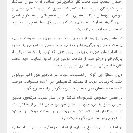
احتمال انتصاب سید محمد تقی شاهچراغی استاندار قم به عنوان استاندار
ویژه خوزستان در رسانه‌ها منتشر شد. خبری که در رسانه‌های محلی و
مردمی خوزستان بازتاب بسیاری داشت و شاهچراغی را به عنوان اصلی
ترین گزینه هدایت استانداری در کنار سایر گزینه‌ها همچون محراب،
دوستی و حجازی مطرح نمود.
دو ماه پیش نیز بعد از جابجایی محسن منصوری به معاونت اجرایی
ریاست جمهوری، پیگیری‌های مختلفی برای حضور شاهچراغی به عنوان
استاندار تهران صورت پذیرفت، رایزنی‌هایی که نهایتا با مخالفت برخی از
بزرگان قم و درخواست از مقامات دولتی برای تداوم فعالیت سید محمد
تقی شاهچراغی در استانداری قم روبه‌رو گردید.
درباره منطق این گونه از تصمیمات دولت در جابجایی‌های اخیر می‌توان
گفت که رضایت دولت از عملکرد شاهچراغی در ۱۴ ماه مسئولیت موجب
شده که نام ایشان برای مسئولیت‌های دیگر در دولت مطرح گردد.
در همین خصوص شهریورماه گذشته و در سفر صولت مرتضوی معاون
اجرایی سابق رئیس‌جمهور به استان قم، وی ضمن تقدیر از عملکرد یک
ساله استاندار قم اعلام کرد: رئیس‌جمهور و هیئت دولت از عملکرد
شاهچراغی در استانداری قم رضایت دارند.
بر اساس اعلام مواضع بسیاری از فعالین فرهنگی، سیاسی و اجتماعی