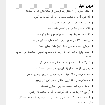
آخرین اخبار
اعزام بیش از ۴۰ هزار زائر اربعین از پایانه‌های قم به مرزها
فاز دوم آزادراه شهید سلیمانی در قم شتاب می‌گیرد
صدور هشدار نارنجی هواشناسی در قم
کافه هنجار شکن بلوار الغدیر پلمب شد
گام بلند محیط زیست قم برای مهار شکار غیرمجاز
پیشرفت ۹۳ درصدی طرح نهضت ملی مسکن در قم
مومنی: انسجام ملی خط قرمز ملت ایران است
ثبت پنج تالاب قم در رده تالاب‌های قانون حفاظت و احیای
تالاب‌ها
اردوگاه دانش‌آموزی در فردو قم ساخته می‌شود
پذیرایی از ۱۸۰ هزار زائر اربعین در مسجد جمکران
خدمت‌رسانی ۲۵۰ موکب در مسیر پیاده‌روی اربعین در قم
خدمت‌رسانی ۱۲۰ نیروی هلال احمر قمی در اربعین
خرید لباس فرم جدید مدارس اجباری نیست
آزادی ۲۷ زندانی واجد شرایط در قم به مناسبت اربعین
آیت‌الله تاکید آیت‌الله نوری همدانی بر برخورد قاطع با اخلالگران
امنیت و اقتصاد