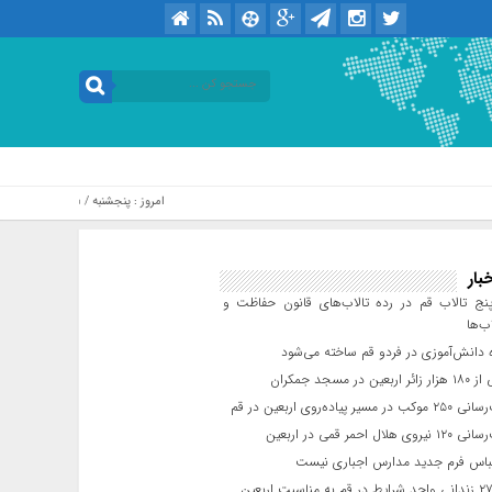
امروز : پنجشنبه / ۱۵ مرداد / ۱۴۰۵ .::. برابر با : Thursday, 6 August , 2026
بار
ج تالاب قم در رده تالاب‌های قانون حفاظت و
ب‌ها
 دانش‌آموزی در فردو قم ساخته می‌شود
ن در مسجد جمکران
یر پیاده‌روی اربعین در قم
لال احمر قمی در اربعین
باس فرم جدید مدارس اجباری نیست