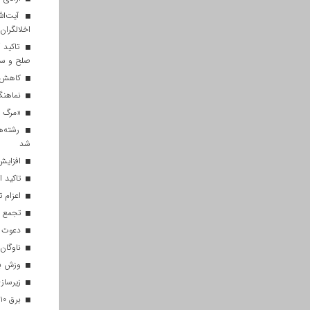
آیت‌الل
اخلالگران
تاکید آ
صلح و س
کاهش م
نماهنگ 
«مرگ بر
رشته‌ه
شد
افزایش 
تاکید ا
اعزام تیم ۱۲۰ نفره هلال‌احمر
تجمع با
دعوت ۳۴ ورزشکار به اردوهای تیم مل
ناوگان 
وزش باد
زیرسازی
برق ۱۰ اداره پر مصرف در قم قطع شد