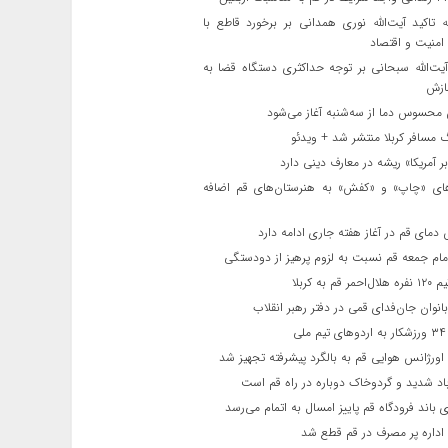
ه تاکید آیت‌الله نوری همدانی بر برخورد قاطع با
 امنیت و اقتصاد
یت‌الله‌ سبحانی بر توجه حداکثری دستگاه قضا به
ازش
حسوس دما از سه‌شنبه آغاز می‌شود
مسافر کربلا منتشر شد + ویدئو
 آمریکا» ریشه در معارف دینی دارد
ای «چاپ» و «کفش» به هنرستان‌های قم اضافه
دمای قم در آغاز هفته جاری ادامه دارد
مام جمعه قم نسبت به لزوم پرهیز از دودستگی
 قم به کربلا
نوان جان‌فدای قمی در دفتر رهبر انقلاب
ی
اورژانس هوایی قم به بالگرد پیشرفته تجهیز شد
 شدید و گردوخاک دوباره در راه قم است
 باند فرودگاه قم پاییز امسال به اتمام می‌رسد