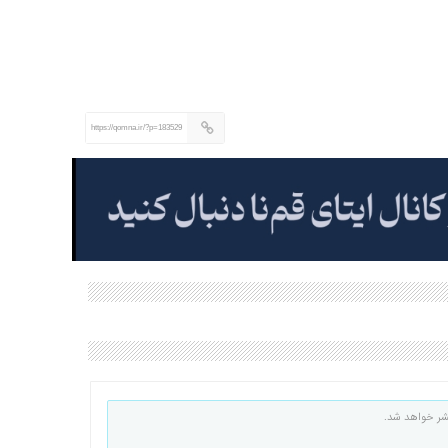
https://qomna.ir/?p=183529
شر خواهد شد.