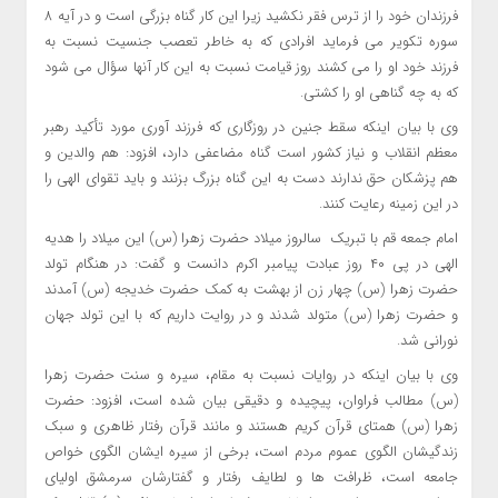
فرزندان خود را از ترس فقر نکشید زیرا این کار گناه بزرگی است و در آیه ۸
سوره تکویر می فرماید افرادی که به خاطر تعصب جنسیت نسبت به
فرزند خود او را می کشند روز قیامت نسبت به این کار آنها سؤال می شود
که به چه گناهی او را کشتی.
وی با بیان اینکه سقط جنین در روزگاری که فرزند آوری مورد تأکید رهبر
معظم انقلاب و نیاز کشور است گناه مضاعفی دارد، افزود: هم والدین و
هم پزشکان حق ندارند دست به این گناه بزرگ بزنند و باید تقوای الهی را
در این زمینه رعایت کنند.
امام جمعه قم با تبریک سالروز میلاد حضرت زهرا (س) این میلاد را هدیه
الهی در پی ۴۰ روز عبادت پیامبر اکرم دانست و گفت: در هنگام تولد
حضرت زهرا (س) چهار زن از بهشت به کمک حضرت خدیجه (س) آمدند
و حضرت زهرا (س) متولد شدند و در روایت داریم که با این تولد جهان
نورانی شد.
وی با بیان اینکه در روایات نسبت به مقام، سیره و سنت حضرت زهرا
(س) مطالب فراوان، پیچیده و دقیقی بیان شده است، افزود: حضرت
زهرا (س) همتای قرآن کریم هستند و مانند قرآن رفتار ظاهری و سبک
زندگیشان الگوی عموم مردم است، برخی از سیره ایشان الگوی خواص
جامعه است، ظرافت ها و لطایف رفتار و گفتارشان سرمشق اولیای