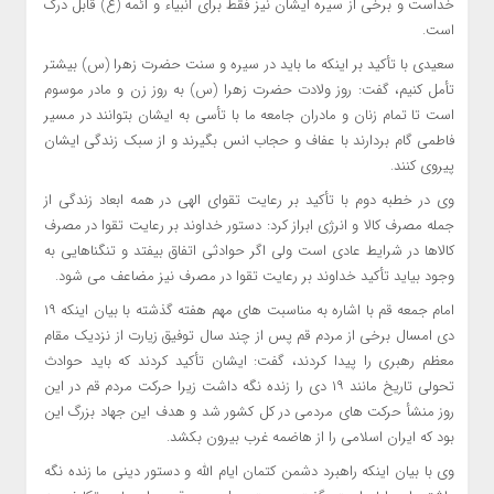
خداست و برخی از سیره ایشان نیز فقط برای انبیاء و ائمه (ع) قابل درک
است.
سعیدی با تأکید بر اینکه ما باید در سیره و سنت حضرت زهرا (س) بیشتر
تأمل کنیم، گفت: روز ولادت حضرت زهرا (س) به روز زن و مادر موسوم
است تا تمام زنان و مادران جامعه ما با تأسی به ایشان بتوانند در مسیر
فاطمی گام بردارند با عفاف و حجاب انس بگیرند و از سبک زندگی ایشان
پیروی کنند.
وی در خطبه دوم با تأکید بر رعایت تقوای الهی در همه ابعاد زندگی از
جمله مصرف کالا و انرژی ابراز کرد: دستور خداوند بر رعایت تقوا در مصرف
کالاها در شرایط عادی است ولی اگر حوادثی اتفاق بیفتد و تنگناهایی به
وجود بیاید تأکید خداوند بر رعایت تقوا در مصرف نیز مضاعف می شود.
امام جمعه قم با اشاره به مناسبت های مهم هفته گذشته با بیان اینکه ۱۹
دی امسال برخی از مردم قم پس از چند سال توفیق زیارت از نزدیک مقام
معظم رهبری را پیدا کردند، گفت: ایشان تأکید کردند که باید حوادث
تحولی تاریخ مانند ۱۹ دی را زنده نگه داشت زیرا حرکت مردم قم در این
روز منشأ حرکت های مردمی در کل کشور شد و هدف این جهاد بزرگ این
بود که ایران اسلامی را از هاضمه غرب بیرون بکشد.
وی با بیان اینکه راهبرد دشمن کتمان ایام الله و دستور دینی ما زنده نگه