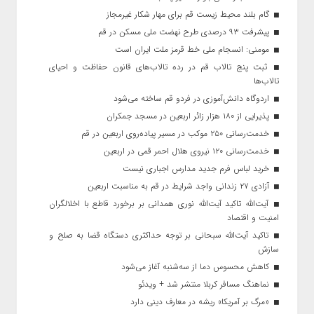
گام بلند محیط زیست قم برای مهار شکار غیرمجاز
پیشرفت ۹۳ درصدی طرح نهضت ملی مسکن در قم
مومنی: انسجام ملی خط قرمز ملت ایران است
ثبت پنج تالاب قم در رده تالاب‌های قانون حفاظت و احیای
تالاب‌ها
اردوگاه دانش‌آموزی در فردو قم ساخته می‌شود
پذیرایی از ۱۸۰ هزار زائر اربعین در مسجد جمکران
خدمت‌رسانی ۲۵۰ موکب در مسیر پیاده‌روی اربعین در قم
خدمت‌رسانی ۱۲۰ نیروی هلال احمر قمی در اربعین
خرید لباس فرم جدید مدارس اجباری نیست
آزادی ۲۷ زندانی واجد شرایط در قم به مناسبت اربعین
آیت‌الله تاکید آیت‌الله نوری همدانی بر برخورد قاطع با اخلالگران
امنیت و اقتصاد
تاکید آیت‌الله‌ سبحانی بر توجه حداکثری دستگاه قضا به صلح و
سازش
کاهش محسوس دما از سه‌شنبه آغاز می‌شود
نماهنگ مسافر کربلا منتشر شد + ویدئو
«مرگ بر آمریکا» ریشه در معارف دینی دارد