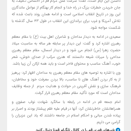
داشتن این ایام است، گفت: سرعت عمل مردم قم در احساس تکلیف، به
جان خریدن خطرات بزرگ در راه خدا و انجام کار بهنگام از عوامل ماندگاری
این روز در تاریخ انقلاب اسلامی است و ادامه همان روند باعث شده که
تلاش آمریکا و غرب برای براندازی این انقلاب در طول ۴۳ سال گذشته با
شکست مواجه شود.
سعیدی در ادامه به دیدار مداحان و شاعران اهل بیت (ع) با مقام معظم
رهبری اشاره کرد و گفت: این دیدار پر سابقه هر ساله به مناسبت میلاد
حضرت زهرا (س) انجام می شود و در دیدار امسال، مقام معظم رهبری
مداحی را میراث شیعه دانستند که هنری مرکب از صدای خوش، شعر
خوب، آهنگ مناسب و محتوای فاخر است و باید همه ارکان آن زیبا باشد.
وی با اشاره به توصیه های مقام معظم رهبری به مداحان اظهار کرد: پرهیز
از به کار بردن آهنگ های نا مناسب، بالا بردن معرفت خود و مخاطبان،
فرهنگ سازی و نقش آفرینی در حوادث و هدایت مردم از جمله وظایف
مداحان است که مورد تأکید مقام معظم رهبری قرار گرفت.
امام جمعه قم در ادامه در رابطه با سالگرد شهادت نواب صفوی و
همراهانشان خاطرنشان کرد: آنها در قیام علیه ظلم پیشتاز بودند و اصرار بر
پیاده شدن مبانی و احکام اسلام در جامعه داشتند که یاد این عزیزان را
گرامی می داریم.