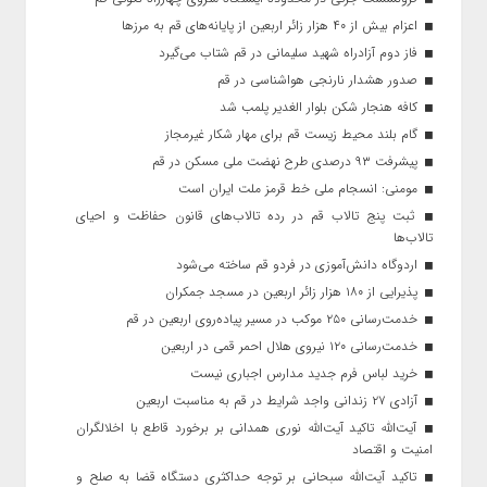
اعزام بیش از ۴۰ هزار زائر اربعین از پایانه‌های قم به مرزها
فاز دوم آزادراه شهید سلیمانی در قم شتاب می‌گیرد
صدور هشدار نارنجی هواشناسی در قم
کافه هنجار شکن بلوار الغدیر پلمب شد
گام بلند محیط زیست قم برای مهار شکار غیرمجاز
پیشرفت ۹۳ درصدی طرح نهضت ملی مسکن در قم
مومنی: انسجام ملی خط قرمز ملت ایران است
ثبت پنج تالاب قم در رده تالاب‌های قانون حفاظت و احیای
تالاب‌ها
اردوگاه دانش‌آموزی در فردو قم ساخته می‌شود
پذیرایی از ۱۸۰ هزار زائر اربعین در مسجد جمکران
خدمت‌رسانی ۲۵۰ موکب در مسیر پیاده‌روی اربعین در قم
خدمت‌رسانی ۱۲۰ نیروی هلال احمر قمی در اربعین
خرید لباس فرم جدید مدارس اجباری نیست
آزادی ۲۷ زندانی واجد شرایط در قم به مناسبت اربعین
آیت‌الله تاکید آیت‌الله نوری همدانی بر برخورد قاطع با اخلالگران
امنیت و اقتصاد
تاکید آیت‌الله‌ سبحانی بر توجه حداکثری دستگاه قضا به صلح و