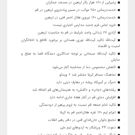
پذیرایی از ۱۸۰ هزار زائر اربعین در مسجد جمکران
خدمت‌رسانی ۲۵۰ موکب در مسیر پیاده‌روی اربعین در قم
خدمت‌رسانی ۱۲۰ نیروی هلال احمر قمی در اربعین
خرید لباس فرم جدید مدارس اجباری نیست
آزادی ۲۷ زندانی واجد شرایط در قم به مناسبت اربعین
آیت‌الله تاکید آیت‌الله نوری همدانی بر برخورد قاطع با اخلالگران
امنیت و اقتصاد
تاکید آیت‌الله‌ سبحانی بر توجه حداکثری دستگاه قضا به صلح و
سازش
کاهش محسوس دما از سه‌شنبه آغاز می‌شود
نماهنگ مسافر کربلا منتشر شد + ویدئو
«مرگ بر آمریکا» ریشه در معارف دینی دارد
رشته‌های «چاپ» و «کفش» به هنرستان‌های قم اضافه شد
افزایش دمای قم در آغاز هفته جاری ادامه دارد
تاکید امام جمعه قم نسبت به لزوم پرهیز از دودستگی
اعزام تیم ۱۲۰ نفره هلال‌احمر قم به کربلا
تجمع بانوان جان‌فدای قمی در دفتر رهبر انقلاب
دعوت ۳۴ ورزشکار به اردوهای تیم ملی
ناوگان اورژانس هوایی قم به بالگرد پیشرفته تجهیز شد